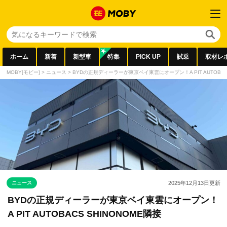
ホーム
新着
新型車
特集
PICK UP
試乗
取材レ
MOBY[モビー]
>
ニュース
>
BYDの正規ディーラーが東京ベイ東雲にオープン！A PIT AUTOBACS
ニュース
2025年12月13日
更新
BYDの正規ディーラーが東京ベイ東雲にオープン！
A PIT AUTOBACS SHINONOME隣接