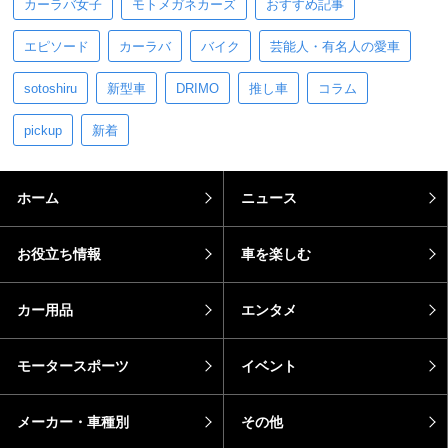
カーラバ女子
モトメガネカーズ
おすすめ記事
エピソード
カーラバ
バイク
芸能人・有名人の愛車
sotoshiru
新型車
DRIMO
推し車
コラム
pickup
新着
ホーム
ニュース
お役立ち情報
車を楽しむ
カー用品
エンタメ
モータースポーツ
イベント
メーカー・車種別
その他