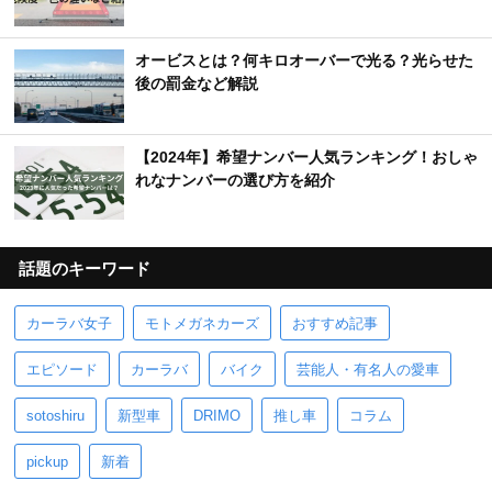
オービスとは？何キロオーバーで光る？光らせた
後の罰金など解説
【2024年】希望ナンバー人気ランキング！おしゃ
れなナンバーの選び方を紹介
話題のキーワード
カーラバ女子
モトメガネカーズ
おすすめ記事
エピソード
カーラバ
バイク
芸能人・有名人の愛車
sotoshiru
新型車
DRIMO
推し車
コラム
pickup
新着