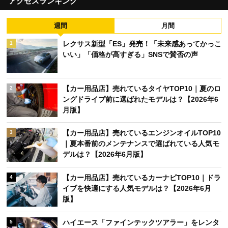
アクセスランキング
週間
月間
レクサス新型「ES」発売！「未来感あってかっこ
1
いい」「価格が高すぎる」SNSで賛否の声
【カー用品店】売れているタイヤTOP10｜夏のロ
2
ングドライブ前に選ばれたモデルは？【2026年6
月版】
【カー用品店】売れているエンジンオイルTOP10
3
｜夏本番前のメンテナンスで選ばれている人気モ
デルは？【2026年6月版】
【カー用品店】売れているカーナビTOP10｜ドラ
4
イブを快適にする人気モデルは？【2026年6月
版】
ハイエース「ファインテックツアラー」をレンタ
5