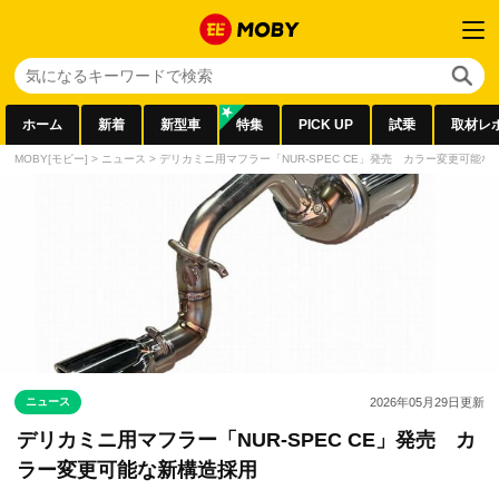
ホーム
新着
新型車
特集
PICK UP
試乗
取材レ
MOBY[モビー]
>
ニュース
>
デリカミニ用マフラー「NUR-SPEC CE」発売 カラー変更可能な
ニュース
2026年05月29日
更新
デリカミニ用マフラー「NUR-SPEC CE」発売 カ
ラー変更可能な新構造採用