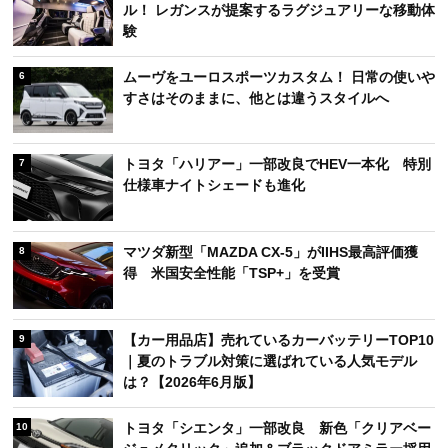
ル！ レガンスが提案するラグジュアリーな移動体
験
ムーヴをユーロスポーツカスタム！ 日常の使いや
6
すさはそのままに、他とは違うスタイルへ
トヨタ「ハリアー」一部改良でHEV一本化 特別
7
仕様車ナイトシェードも進化
マツダ新型「MAZDA CX-5」がIIHS最高評価獲
8
得 米国安全性能「TSP+」を受賞
【カー用品店】売れているカーバッテリーTOP10
9
｜夏のトラブル対策に選ばれている人気モデル
は？【2026年6月版】
トヨタ「シエンタ」一部改良 新色「クリアベー
10