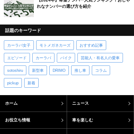
【2024年】希望ナンバー人気ランキング！おしゃ
れなナンバーの選び方を紹介
話題のキーワード
カーラバ女子
モトメガネカーズ
おすすめ記事
エピソード
カーラバ
バイク
芸能人・有名人の愛車
sotoshiru
新型車
DRIMO
推し車
コラム
pickup
新着
ホーム
ニュース
お役立ち情報
車を楽しむ