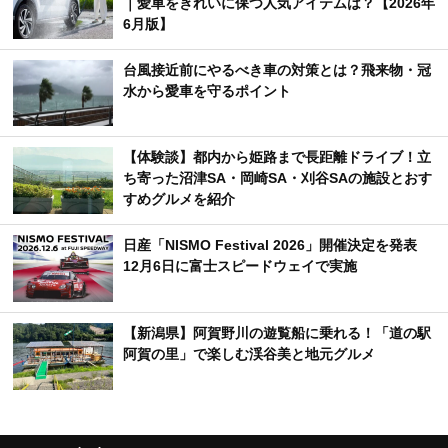
｜愛車をきれいに保つ人気アイテムは？【2026年
6月版】
台風接近前にやるべき車の対策とは？飛来物・冠
水から愛車を守るポイント
【体験談】都内から姫路まで長距離ドライブ！立
ち寄った沼津SA・岡崎SA・刈谷SAの施設とおす
すめグルメを紹介
日産「NISMO Festival 2026」開催決定を発表
12月6日に富士スピードウェイで実施
【新潟県】阿賀野川の遊覧船に乗れる！「道の駅
阿賀の里」で楽しむ渓谷美と地元グルメ