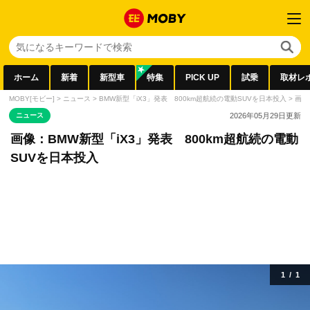
ホーム
新着
新型車
特集
PICK UP
試乗
取材レ
MOBY[モビー]
>
ニュース
>
BMW新型「iX3」発表 800km超航続の電動SUVを日本投入
>
画像
ニュース
2026年05月29日
更新
画像：BMW新型「iX3」発表 800km超航続の電動
SUVを日本投入
1
/
1