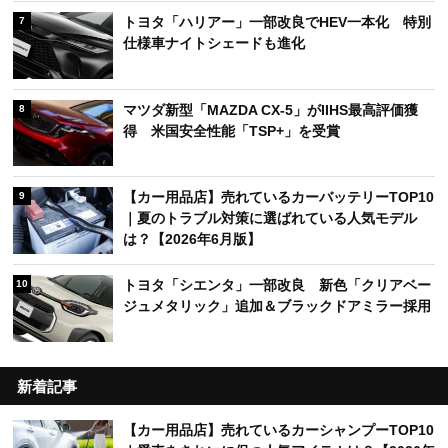
トヨタ「ハリアー」一部改良でHEV一本化 特別
7
仕様車ナイトシェードも進化
マツダ新型「MAZDA CX-5」がIIHS最高評価獲
8
得 米国安全性能「TSP+」を受賞
【カー用品店】売れているカーバッテリーTOP10
9
｜夏のトラブル対策に選ばれている人気モデル
は？【2026年6月版】
トヨタ「シエンタ」一部改良 新色「クリアベー
10
ジュメタリック」追加＆ブラックドアミラー採用
新着記事
【カー用品店】売れているカーシャンプーTOP10