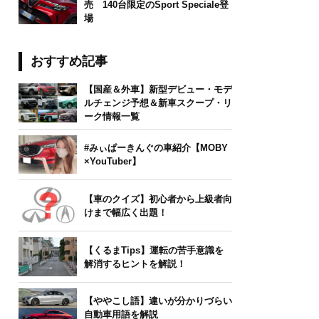
売 140台限定のSport Speciale登
場
おすすめ記事
【国産＆外車】新型デビュー・モデ
ルチェンジ予想＆新車スクープ・リ
ーク情報一覧
#みぃぱーきんぐの車紹介【MOBY
×YouTuber】
【車のクイズ】初心者から上級者向
けまで幅広く出題！
【くるまTips】運転の苦手意識を
解消するヒントを解説！
【ややこし語】違いが分かりづらい
自動車用語を解説