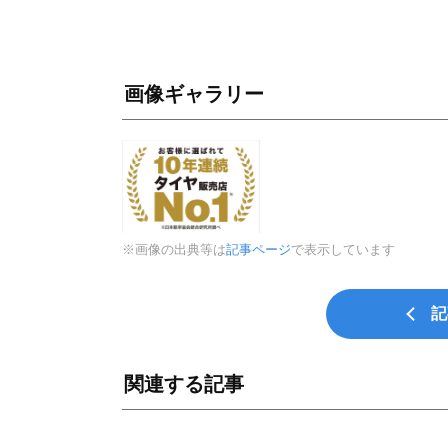
画像ギャラリー
※画像の出典等は
記事ページ
で表示しています
記
関連する記事