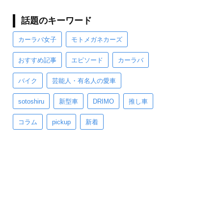
話題のキーワード
カーラバ女子
モトメガネカーズ
おすすめ記事
エピソード
カーラバ
バイク
芸能人・有名人の愛車
sotoshiru
新型車
DRIMO
推し車
コラム
pickup
新着