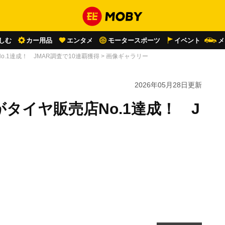
しむ
カー用品
エンタメ
モータースポーツ
イベント
メ
.1達成！ JMAR調査で10連覇獲得
>
画像ギャラリー
2026年05月28日
更新
タイヤ販売店No.1達成！ J