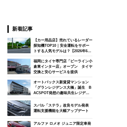
新着記事
【カー用品店】売れているレーダー
探知機TOP10｜安全運転をサポー
トする人気モデルは？【2026年6月
版】
福岡にタイヤ専門店「ビーライン小
倉東インター店」オープン タイヤ
交換と安心サービスを提供
オートバックス新賃貸マンション
「グランレジデンス大橋」誕生 B
ACSPOT発想の趣味共生レジデン
ス
スバル「ステラ」改良モデル発表
運転支援機能を大幅アップデート
アルファ ロメオ ジュニア限定車発