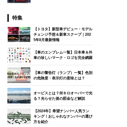
特集
【トヨタ】新型車デビュー・モデル
チェンジ予想＆新車スクープ｜202
5年8月最新情報
【車のエンブレム一覧】日本車＆外
車の珍しいマーク・ロゴを完全網羅
【車の警告灯（ランプ）一覧】色別
の危険度・表示灯の意味とは？
オービスとは？何キロオーバーで光
る？光らせた後の罰金など解説
【2024年】希望ナンバー人気ラン
キング！おしゃれなナンバーの選び
方を紹介