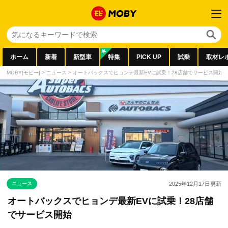
ホーム
新着
新型車
特集
PICK UP
試乗
取材レ
MOBY[モビー]
>
ニュース
>
オートバックスでヒョンデ最新EVに試乗！28店舗でサービス開始
ニュース
2025年12月17日
更新
オートバックスでヒョンデ最新EVに試乗！28店舗
でサービス開始