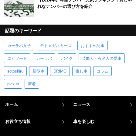
れなナンバーの選び方を紹介
話題のキーワード
カーラバ女子
モトメガネカーズ
おすすめ記事
エピソード
カーラバ
バイク
芸能人・有名人の愛車
sotoshiru
新型車
DRIMO
推し車
コラム
pickup
新着
ホーム
ニュース
お役立ち情報
車を楽しむ