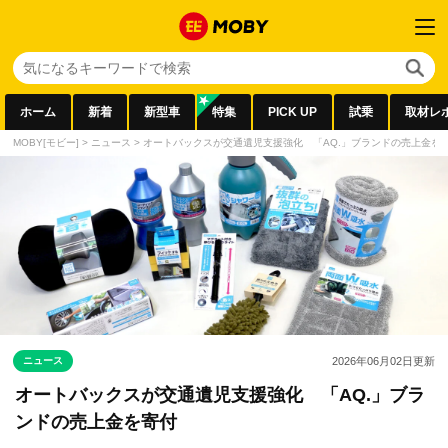
ホーム
新着
新型車
特集
PICK UP
試乗
取材レ
MOBY[モビー]
>
ニュース
>
オートバックスが交通遺児支援強化 「AQ.」ブランドの売上金を
ニュース
2026年06月02日
更新
オートバックスが交通遺児支援強化 「AQ.」ブラ
ンドの売上金を寄付