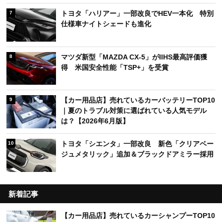
トヨタ「ハリアー」一部改良でHEV一本化 特別
7
仕様車ナイトシェードも進化
マツダ新型「MAZDA CX-5」がIIHS最高評価獲
8
得 米国安全性能「TSP+」を受賞
【カー用品店】売れているカーバッテリーTOP10
9
｜夏のトラブル対策に選ばれている人気モデル
は？【2026年6月版】
トヨタ「シエンタ」一部改良 新色「クリアベー
10
ジュメタリック」追加＆ブラックドアミラー採用
新着記事
【カー用品店】売れているカーシャンプーTOP10