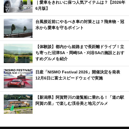
｜愛車をきれいに保つ人気アイテムは？【2026年
6月版】
台風接近前にやるべき車の対策とは？飛来物・冠
水から愛車を守るポイント
【体験談】都内から姫路まで長距離ドライブ！立
ち寄った沼津SA・岡崎SA・刈谷SAの施設とおす
すめグルメを紹介
日産「NISMO Festival 2026」開催決定を発表
12月6日に富士スピードウェイで実施
【新潟県】阿賀野川の遊覧船に乗れる！「道の駅
阿賀の里」で楽しむ渓谷美と地元グルメ