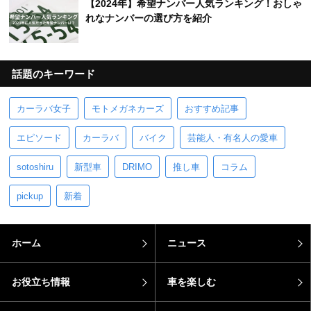
【2024年】希望ナンバー人気ランキング！おしゃ
れなナンバーの選び方を紹介
話題のキーワード
カーラバ女子
モトメガネカーズ
おすすめ記事
エピソード
カーラバ
バイク
芸能人・有名人の愛車
sotoshiru
新型車
DRIMO
推し車
コラム
pickup
新着
ホーム
ニュース
お役立ち情報
車を楽しむ