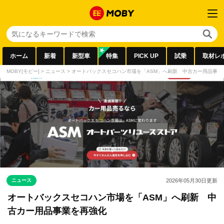
ホーム
新着
新型車
特集
PICK UP
試乗
取材レ
MOBY[モビー]
>
ニュース
>
オートバックスセコハン市場を「ASM」へ刷新 中古カー用品事業
ニュース
2026年05月30日
更新
オートバックスセコハン市場を「ASM」へ刷新 中
古カー用品事業を再強化