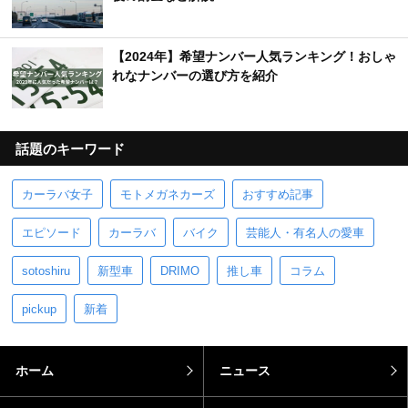
【2024年】希望ナンバー人気ランキング！おしゃ
れなナンバーの選び方を紹介
話題のキーワード
カーラバ女子
モトメガネカーズ
おすすめ記事
エピソード
カーラバ
バイク
芸能人・有名人の愛車
sotoshiru
新型車
DRIMO
推し車
コラム
pickup
新着
ホーム
ニュース