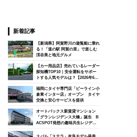
新着記事
【新潟県】阿賀野川の遊覧船に乗れ
る！「道の駅 阿賀の里」で楽しむ
渓谷美と地元グルメ
【カー用品店】売れているレーダー
探知機TOP10｜安全運転をサポー
トする人気モデルは？【2026年6月
版】
福岡にタイヤ専門店「ビーライン小
倉東インター店」オープン タイヤ
交換と安心サービスを提供
オートバックス新賃貸マンション
「グランレジデンス大橋」誕生 B
ACSPOT発想の趣味共生レジデン
ス
スバル「ステラ」改良モデル発表