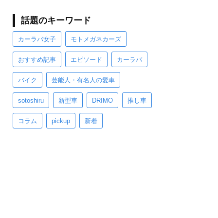
話題のキーワード
カーラバ女子
モトメガネカーズ
おすすめ記事
エピソード
カーラバ
バイク
芸能人・有名人の愛車
sotoshiru
新型車
DRIMO
推し車
コラム
pickup
新着