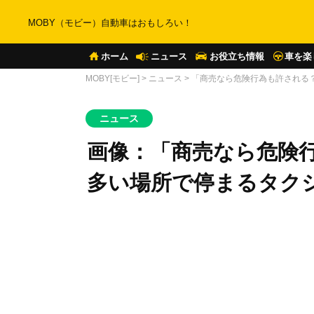
MOBY（モビー）自動車はおもしろい！
ホーム
ニュース
お役立ち情報
車を楽
MOBY[モビー]
>
ニュース
>
「商売なら危険行為も許される
ニュース
画像：「商売なら危険
多い場所で停まるタク