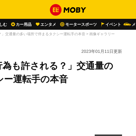
しむ
カー用品
エンタメ
モータースポーツ
イベント
メ
？」交通量の多い場所で停まるタクシー運転手の本音
>
画像ギャラリー
2023年01月11日
更新
行為も許される？」交通量の
シー運転手の本音