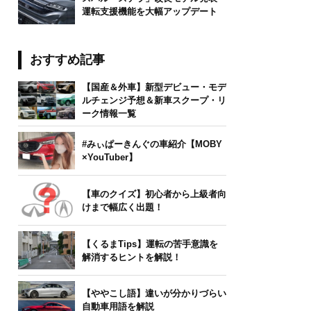
運転支援機能を大幅アップデート
b143/stock.adobe.com
おすすめ記事
【国産＆外車】新型デビュー・モデ
ルチェンジ予想＆新車スクープ・リ
ーク情報一覧
#みぃぱーきんぐの車紹介【MOBY
×YouTuber】
【車のクイズ】初心者から上級者向
けまで幅広く出題！
【くるまTips】運転の苦手意識を
解消するヒントを解説！
【ややこし語】違いが分かりづらい
自動車用語を解説