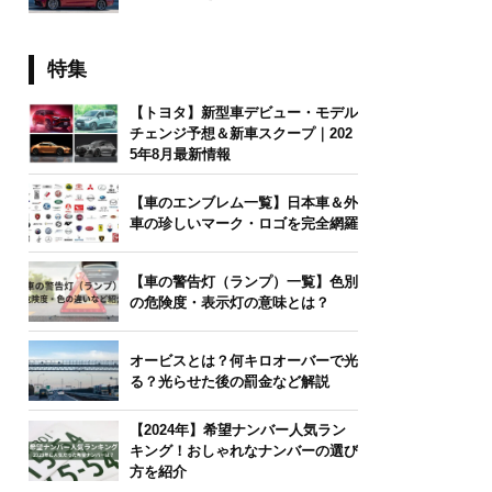
特集
【トヨタ】新型車デビュー・モデル
チェンジ予想＆新車スクープ｜202
5年8月最新情報
【車のエンブレム一覧】日本車＆外
車の珍しいマーク・ロゴを完全網羅
【車の警告灯（ランプ）一覧】色別
の危険度・表示灯の意味とは？
オービスとは？何キロオーバーで光
る？光らせた後の罰金など解説
【2024年】希望ナンバー人気ラン
キング！おしゃれなナンバーの選び
方を紹介