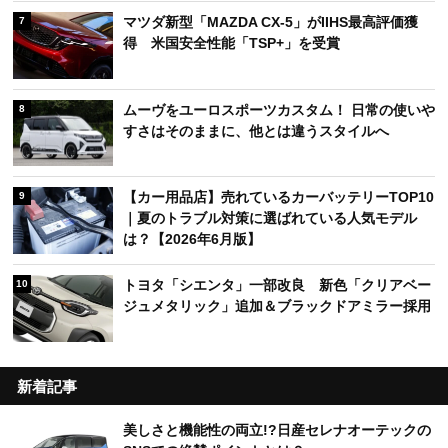
マツダ新型「MAZDA CX-5」がIIHS最高評価獲
7
得 米国安全性能「TSP+」を受賞
ムーヴをユーロスポーツカスタム！ 日常の使いや
8
すさはそのままに、他とは違うスタイルへ
【カー用品店】売れているカーバッテリーTOP10
9
｜夏のトラブル対策に選ばれている人気モデル
は？【2026年6月版】
トヨタ「シエンタ」一部改良 新色「クリアベー
10
ジュメタリック」追加＆ブラックドアミラー採用
新着記事
美しさと機能性の両立!?日産セレナオーテックの