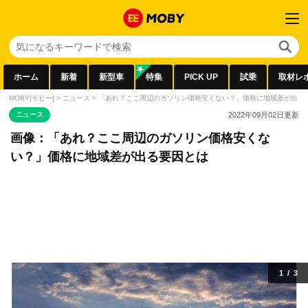
ホーム
新着
新型車
特集
PICK UP
試乗
取材レ
MOBY[モビー]
>
ニュース
>
「あれ？ここ周辺のガソリン価格安くない？」価格に地域差が出る
ニュース
2022年09月02日
更新
画像：「あれ？ここ周辺のガソリン価格安くな
い？」価格に地域差が出る要因とは
1
/
3