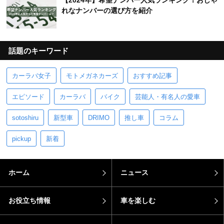
【2024年】希望ナンバー人気ランキング！おしゃ
れなナンバーの選び方を紹介
話題のキーワード
カーラバ女子
モトメガネカーズ
おすすめ記事
エピソード
カーラバ
バイク
芸能人・有名人の愛車
sotoshiru
新型車
DRIMO
推し車
コラム
pickup
新着
ホーム
ニュース
お役立ち情報
車を楽しむ