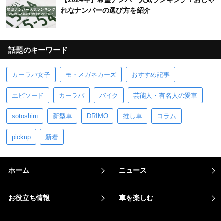
【2024年】希望ナンバー人気ランキング！おしゃ
れなナンバーの選び方を紹介
話題のキーワード
カーラバ女子
モトメガネカーズ
おすすめ記事
エピソード
カーラバ
バイク
芸能人・有名人の愛車
sotoshiru
新型車
DRIMO
推し車
コラム
pickup
新着
ホーム
ニュース
お役立ち情報
車を楽しむ