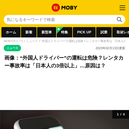
ホーム
新着
新型車
特集
PICK UP
試乗
取材レ
MOBY[モビー]
>
ニュース
>
“外国人ドライバー”の運転は危険？レンタカー事故率は「日本人の
ニュース
2023年02月13日
更新
画像：“外国人ドライバー”の運転は危険？レンタカ
ー事故率は「日本人の3倍以上」…原因は？
1
/
4