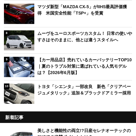
マツダ新型「MAZDA CX-5」がIIHS最高評価獲
7
得 米国安全性能「TSP+」を受賞
ムーヴをユーロスポーツカスタム！ 日常の使いや
8
すさはそのままに、他とは違うスタイルへ
【カー用品店】売れているカーバッテリーTOP10
9
｜夏のトラブル対策に選ばれている人気モデル
は？【2026年6月版】
トヨタ「シエンタ」一部改良 新色「クリアベー
10
ジュメタリック」追加＆ブラックドアミラー採用
新着記事
美しさと機能性の両立!?日産セレナオーテックの