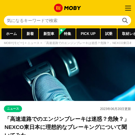
ホーム
新着
新型車
特集
PICK UP
試乗
取材レ
MOBY[モビー]
>
ニュース
>
「高速道路でのエンジンブレーキは迷惑？危険？」NEXCO東日本
ニュース
2023年06月20日
更新
「高速道路でのエンジンブレーキは迷惑？危険？」
NEXCO東日本に理想的なブレーキングについて聞