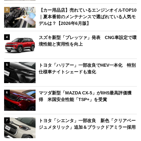
【カー用品店】売れているエンジンオイルTOP10
3
｜夏本番前のメンテナンスで選ばれている人気モ
デルは？【2026年6月版】
スズキ新型「ブレッツァ」発表 CNG車設定で環
4
境性能と実用性を向上
トヨタ「ハリアー」一部改良でHEV一本化 特別
5
仕様車ナイトシェードも進化
マツダ新型「MAZDA CX-5」がIIHS最高評価獲
6
得 米国安全性能「TSP+」を受賞
トヨタ「シエンタ」一部改良 新色「クリアベー
7
ジュメタリック」追加＆ブラックドアミラー採用