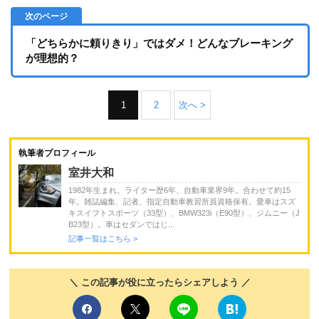
「どちらかに頼りきり」ではダメ！どんなブレーキング
が理想的？
1
2
次へ >
執筆者プロフィール
室井大和
1982年生まれ。ライター歴6年、自動車業界9年。合わせて約15
年。雑誌編集、記者、指定自動車教習所員資格保有。愛車はスズ
キスイフトスポーツ（33型）、BMW323i（E90型）、ジムニー（J
B23型）。車はセダンではじ...
記事一覧はこちら >
＼ この記事が役に立ったらシェアしよう ／