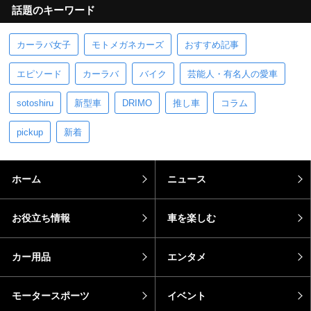
話題のキーワード
カーラバ女子
モトメガネカーズ
おすすめ記事
エピソード
カーラバ
バイク
芸能人・有名人の愛車
sotoshiru
新型車
DRIMO
推し車
コラム
pickup
新着
ホーム
ニュース
お役立ち情報
車を楽しむ
カー用品
エンタメ
モータースポーツ
イベント