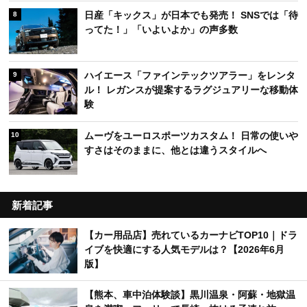
日産「キックス」が日本でも発売！ SNSでは「待
8
ってた！」「いよいよか」の声多数
ハイエース「ファインテックツアラー」をレンタ
9
ル！ レガンスが提案するラグジュアリーな移動体
験
ムーヴをユーロスポーツカスタム！ 日常の使いや
10
すさはそのままに、他とは違うスタイルへ
新着記事
【カー用品店】売れているカーナビTOP10｜ドラ
イブを快適にする人気モデルは？【2026年6月
版】
【熊本、車中泊体験談】黒川温泉・阿蘇・地獄温