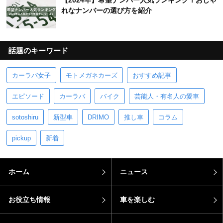
【2024年】希望ナンバー人気ランキング！おしゃ
れなナンバーの選び方を紹介
話題のキーワード
カーラバ女子
モトメガネカーズ
おすすめ記事
エピソード
カーラバ
バイク
芸能人・有名人の愛車
sotoshiru
新型車
DRIMO
推し車
コラム
pickup
新着
ホーム
ニュース
お役立ち情報
車を楽しむ