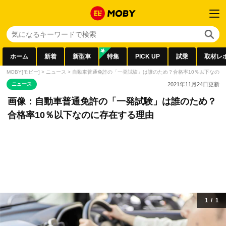
ホーム
新着
新型車
特集
PICK UP
試乗
取材レ
MOBY[モビー]
>
ニュース
>
自動車普通免許の「一発試験」は誰のため？合格率10％以下なのに
ニュース
2021年11月24日
更新
画像：自動車普通免許の「一発試験」は誰のため？
合格率10％以下なのに存在する理由
1
/
1