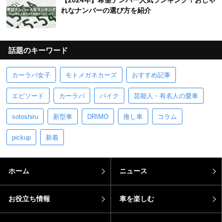
【2024年】希望ナンバー人気ランキング！おしゃ
れなナンバーの選び方を紹介
話題のキーワード
カーラバ女子
モトメガネカーズ
おすすめ記事
エピソード
カーラバ
バイク
芸能人・有名人の愛車
sotoshiru
新型車
DRIMO
推し車
コラム
pickup
新着
ホーム
ニュース
お役立ち情報
車を楽しむ