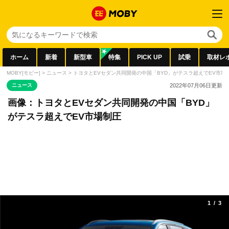
ホーム
新着
新型車
特集
PICK UP
試乗
取材レ
MOBY[モビー]
>
ニュース
>
トヨタとEVセダン共同開発の中国「BYD」がテスラ超えでEV市場
ニュース
2022年07月06日
更新
画像：トヨタとEVセダン共同開発の中国「BYD」
がテスラ超えでEV市場制圧
1
/
3