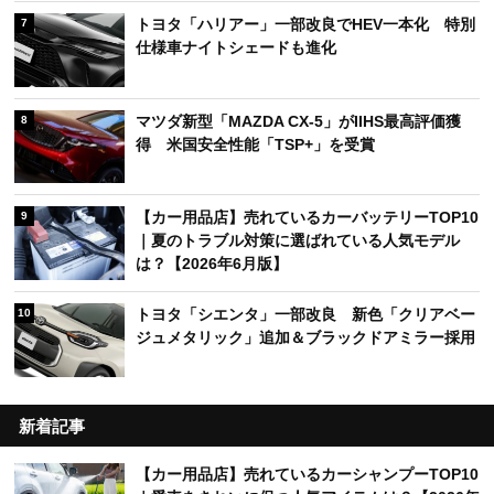
トヨタ「ハリアー」一部改良でHEV一本化 特別
7
仕様車ナイトシェードも進化
マツダ新型「MAZDA CX-5」がIIHS最高評価獲
8
得 米国安全性能「TSP+」を受賞
【カー用品店】売れているカーバッテリーTOP10
9
｜夏のトラブル対策に選ばれている人気モデル
は？【2026年6月版】
トヨタ「シエンタ」一部改良 新色「クリアベー
10
ジュメタリック」追加＆ブラックドアミラー採用
新着記事
【カー用品店】売れているカーシャンプーTOP10