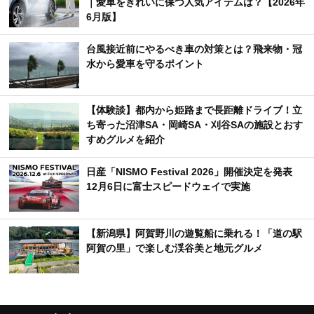
｜愛車をきれいに保つ人気アイテムは？【2026年
6月版】
台風接近前にやるべき車の対策とは？飛来物・冠
水から愛車を守るポイント
【体験談】都内から姫路まで長距離ドライブ！立
ち寄った沼津SA・岡崎SA・刈谷SAの施設とおす
すめグルメを紹介
日産「NISMO Festival 2026」開催決定を発表
12月6日に富士スピードウェイで実施
【新潟県】阿賀野川の遊覧船に乗れる！「道の駅
阿賀の里」で楽しむ渓谷美と地元グルメ