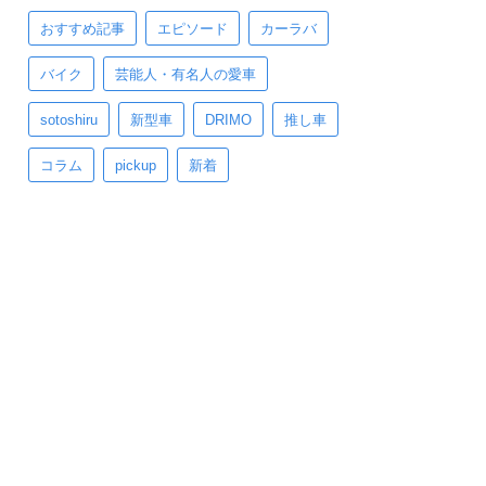
おすすめ記事
エピソード
カーラバ
バイク
芸能人・有名人の愛車
sotoshiru
新型車
DRIMO
推し車
コラム
pickup
新着