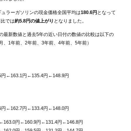
レギュラーガソリンの現金価格全国平均は
180.6円
となって
月比では
約5.8円の値上がり
となりました。
の最新数値と過去5年の近い日付の数値の比較は以下の
月、1年前、2年前、3年前、4年前、5年前）
5円←163.1円←135.4円←148.9円
6円←162.7円←133.4円←148.0円
←163.0円←160.9円←131.4円←146.8円
←162.0円←159.5円←131.2円←144.7円