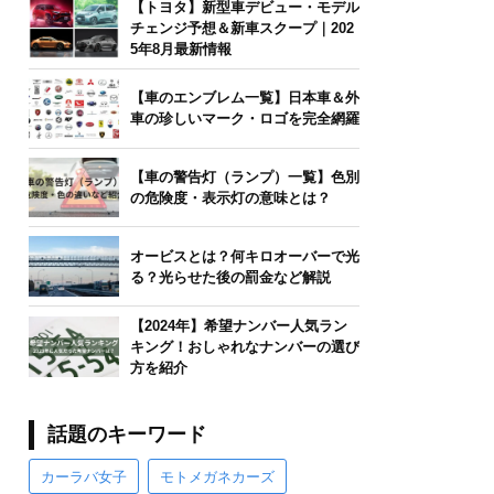
【トヨタ】新型車デビュー・モデル
チェンジ予想＆新車スクープ｜202
5年8月最新情報
【車のエンブレム一覧】日本車＆外
車の珍しいマーク・ロゴを完全網羅
【車の警告灯（ランプ）一覧】色別
の危険度・表示灯の意味とは？
オービスとは？何キロオーバーで光
る？光らせた後の罰金など解説
【2024年】希望ナンバー人気ラン
キング！おしゃれなナンバーの選び
方を紹介
話題のキーワード
カーラバ女子
モトメガネカーズ