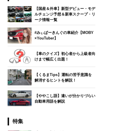
【国産＆外車】新型デビュー・モデ
ルチェンジ予想＆新車スクープ・リ
ーク情報一覧
#みぃぱーきんぐの車紹介【MOBY
×YouTuber】
【車のクイズ】初心者から上級者向
けまで幅広く出題！
【くるまTips】運転の苦手意識を
解消するヒントを解説！
【ややこし語】違いが分かりづらい
自動車用語を解説
特集