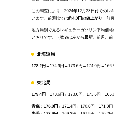
この調査により、2024年12月23日付での
います。前週比では
約4.8円の値上がり
、前
地方局別で見るレギュラーガソリン平均価格
とおりです。（数値は左から
最新
、前週、前
北海道局
178.2円
←174.9円←173.6円←174.0円←166.
東北局
179.4円
←173.6円←173.0円←173.6円←165.
青森
：
176.8円
←171.4円←170.0円←171.3円
岩手
：
173.9円
←169.2円←167.9円←170.2円