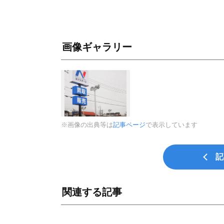
画像ギャラリー
※画像の出典等は
記事ページ
で表示しています
記
関連する記事