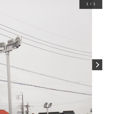
1
/
1