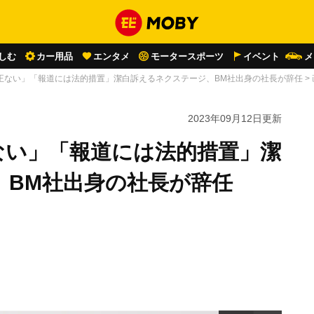
しむ
カー用品
エンタメ
モータースポーツ
イベント
メ
正ない」「報道には法的措置」潔白訴えるネクステージ、BM社出身の社長が辞任
>
2023年09月12日
更新
ない」「報道には法的措置」潔
、BM社出身の社長が辞任