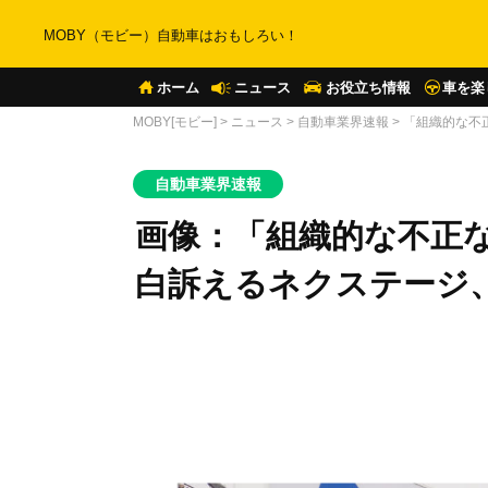
MOBY（モビー）自動車はおもしろい！
ホーム
ニュース
お役立ち情報
車を楽
MOBY[モビー]
>
ニュース
>
自動車業界速報
>
「組織的な不
自動車業界速報
画像：「組織的な不正
白訴えるネクステージ