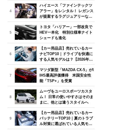
気モデルは？【2026年6月版】
ハイエース「ファインテックツ
アラー」をレンタル！ レガンス
4
が提案するラグジュアリーな移
動体験
トヨタ「ハリアー」一部改良で
HEV一本化 特別仕様車ナイト
5
シェードも進化
【カー用品店】売れているカー
ナビTOP10｜ドライブを快適に
6
する人気モデルは？【2026年6
月版】
マツダ新型「MAZDA CX-5」がI
IHS最高評価獲得 米国安全性
7
能「TSP+」を受賞
ムーヴをユーロスポーツカスタ
ム！ 日常の使いやすさはそのま
8
まに、他とは違うスタイルへ
【カー用品店】売れているカー
バッテリーTOP10｜夏のトラブ
9
ル対策に選ばれている人気モデ
ルは？【2026年6月版】