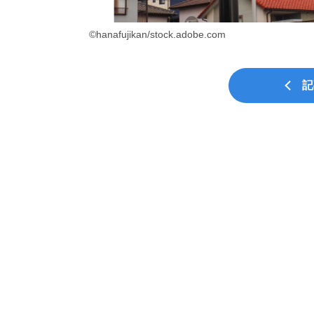
©hanafujikan/stock.adobe.com
記