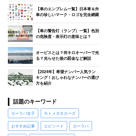
【車のエンブレム一覧】日本車＆外
車の珍しいマーク・ロゴを完全網羅
【車の警告灯（ランプ）一覧】色別
の危険度・表示灯の意味とは？
オービスとは？何キロオーバーで光
る？光らせた後の罰金など解説
【2024年】希望ナンバー人気ラン
キング！おしゃれなナンバーの選び
方を紹介
話題のキーワード
カーラバ女子
モトメガネカーズ
おすすめ記事
エピソード
カーラバ