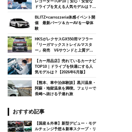
レコーダーTOP10｜安心・安全な
ドライブを支える人気モデルは？
【2026年6月版】
BLITZ×carrozzeria体感イベント開
催 最新パーツ＆カーAVを一挙体
験
HKSがレクサスGX550用マフラー
「リーガマックストレイルマスタ
ー」発売 V6サウンドと上質デザ
インを両立
【カー用品店】売れているカーナビ
TOP10｜ドライブを快適にする人
気モデルは？【2026年6月版】
【熊本、車中泊体験談】黒川温泉・
阿蘇・地獄温泉を満喫。フェリーで
長崎へ抜ける子連れ旅
おすすめ記事
【国産＆外車】新型デビュー・モデ
ルチェンジ予想＆新車スクープ・リ