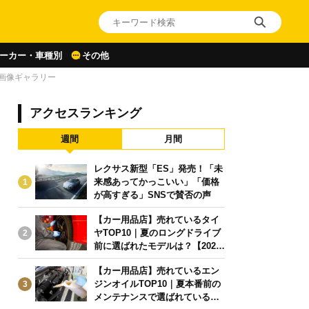
ーカー・車種別
その他
画像ギャラリー
アクセスランキング
週間
月間
レクサス新型「ES」発売！「未
来感あってかっこいい」「価格
1
が高すぎる」SNSで賛否の声
【カー用品店】売れているタイ
ヤTOP10｜夏のロングドライブ
2
前に選ばれたモデルは？【2026
年6月版】
【カー用品店】売れているエン
ジンオイルTOP10｜夏本番前の
3
メンテナンスで選ばれている人