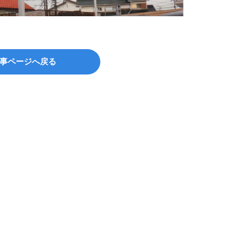
©hana
事ページへ戻る