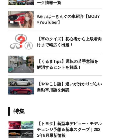
ーク情報一覧
#みぃぱーきんぐの車紹介【MOBY
×YouTuber】
【車のクイズ】初心者から上級者向
けまで幅広く出題！
【くるまTips】運転の苦手意識を
解消するヒントを解説！
【ややこし語】違いが分かりづらい
自動車用語を解説
特集
【トヨタ】新型車デビュー・モデル
チェンジ予想＆新車スクープ｜202
5年8月最新情報