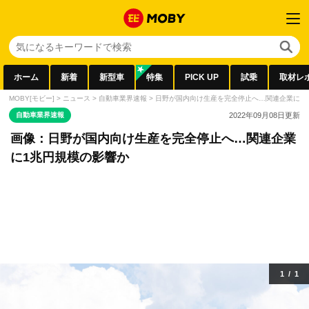
ホーム
新着
新型車
特集
PICK UP
試乗
取材レ
MOBY[モビー]
>
ニュース
>
自動車業界速報
>
日野が国内向け生産を完全停止へ…関連企業に1
自動車業界速報
2022年09月08日
更新
画像：日野が国内向け生産を完全停止へ…関連企業
に1兆円規模の影響か
1
/
1