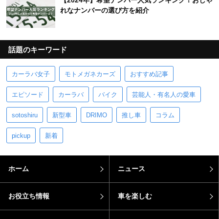
【2024年】希望ナンバー人気ランキング！おしゃ
れなナンバーの選び方を紹介
話題のキーワード
カーラバ女子
モトメガネカーズ
おすすめ記事
エピソード
カーラバ
バイク
芸能人・有名人の愛車
sotoshiru
新型車
DRIMO
推し車
コラム
pickup
新着
ホーム
ニュース
お役立ち情報
車を楽しむ