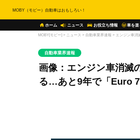
MOBY（モビー）自動車はおもしろい！
ホーム
ニュース
お役立ち情報
車を楽
MOBY[モビー]
>
ニュース
>
自動車業界速報
>
エンジン車消滅
自動車業界速報
画像：エンジン車消滅
る…あと9年で「Euro 