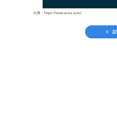
出典：https://www.acea.auto/
記