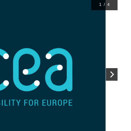
1
/
4