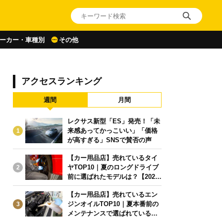
ーカー・車種別
その他
アクセスランキング
週間
月間
レクサス新型「ES」発売！「未
来感あってかっこいい」「価格
1
が高すぎる」SNSで賛否の声
【カー用品店】売れているタイ
ヤTOP10｜夏のロングドライブ
2
前に選ばれたモデルは？【2026
年6月版】
【カー用品店】売れているエン
ジンオイルTOP10｜夏本番前の
3
メンテナンスで選ばれている人