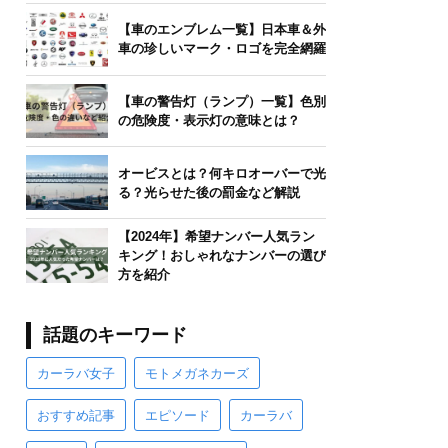
【車のエンブレム一覧】日本車＆外
車の珍しいマーク・ロゴを完全網羅
【車の警告灯（ランプ）一覧】色別
の危険度・表示灯の意味とは？
オービスとは？何キロオーバーで光
る？光らせた後の罰金など解説
【2024年】希望ナンバー人気ラン
キング！おしゃれなナンバーの選び
方を紹介
話題のキーワード
カーラバ女子
モトメガネカーズ
おすすめ記事
エピソード
カーラバ