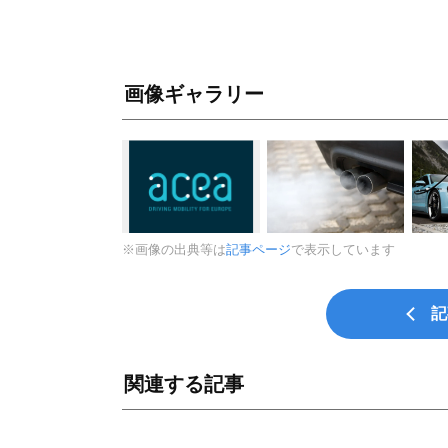
画像ギャラリー
※画像の出典等は
記事ページ
で表示しています
記
関連する記事