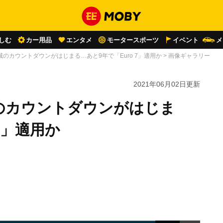
しむ
カー用品
エンタメ
モータースポーツ
イベント
メ
のカウントダウンがはじまる…あと9年で「Euro 7」適用か
>
画像ギャラリー
2021年06月02日
更新
のカウントダウンがはじま
7」適用か