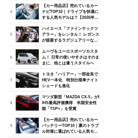
気モデルは？【2026年6月版】
【カー用品店】売れているカー
ナビTOP10｜ドライブを快適に
4
する人気モデルは？【2026年6
月版】
ハイエース「ファインテックツ
アラー」をレンタル！ レガンス
5
が提案するラグジュアリーな移
動体験
ムーヴをユーロスポーツカスタ
ム！ 日常の使いやすさはそのま
6
まに、他とは違うスタイルへ
トヨタ「ハリアー」一部改良で
HEV一本化 特別仕様車ナイト
7
シェードも進化
マツダ新型「MAZDA CX-5」がI
IHS最高評価獲得 米国安全性
8
能「TSP+」を受賞
【カー用品店】売れているカー
バッテリーTOP10｜夏のトラブ
9
ル対策に選ばれている人気モデ
ルは？【2026年6月版】