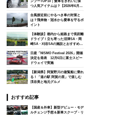
ンプーTOP10｜愛車をきれいに保
つ人気アイテムは？【2026年6月
版】
台風接近前にやるべき車の対策と
は？飛来物・冠水から愛車を守るポ
イント
【体験談】都内から姫路まで長距離
ドライブ！立ち寄った沼津SA・岡
崎SA・刈谷SAの施設とおすすめグ
ルメを紹介
日産「NISMO Festival 2026」開催
決定を発表 12月6日に富士スピー
ドウェイで実施
【新潟県】阿賀野川の遊覧船に乗れ
る！「道の駅 阿賀の里」で楽しむ
渓谷美と地元グルメ
おすすめ記事
【国産＆外車】新型デビュー・モデ
ルチェンジ予想＆新車スクープ・リ