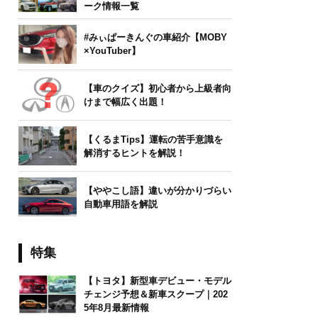
ーク情報一覧
#みぃぱーきんぐの車紹介【MOBY
×YouTuber】
【車のクイズ】初心者から上級者向
けまで幅広く出題！
【くるまTips】運転の苦手意識を
解消するヒントを解説！
【ややこし語】違いが分かりづらい
自動車用語を解説
特集
【トヨタ】新型車デビュー・モデル
チェンジ予想＆新車スクープ｜202
5年8月最新情報