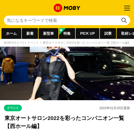
ホーム
新着
新型車
特集
PICK UP
試乗
取材レ
MOBY[モビー]
>
イベント
>
東京オートサロン2022を彩ったコンパニオン一覧【西ホール編】
イベント
2022年01月20日
更新
東京オートサロン2022を彩ったコンパニオン一覧
【西ホール編】