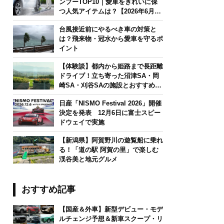
ンプーTOP10｜愛車をきれいに保
つ人気アイテムは？【2026年6月
版】
台風接近前にやるべき車の対策と
は？飛来物・冠水から愛車を守るポ
イント
【体験談】都内から姫路まで長距離
ドライブ！立ち寄った沼津SA・岡
崎SA・刈谷SAの施設とおすすめグ
ルメを紹介
日産「NISMO Festival 2026」開催
決定を発表 12月6日に富士スピー
ドウェイで実施
【新潟県】阿賀野川の遊覧船に乗れ
る！「道の駅 阿賀の里」で楽しむ
渓谷美と地元グルメ
おすすめ記事
【国産＆外車】新型デビュー・モデ
ルチェンジ予想＆新車スクープ・リ