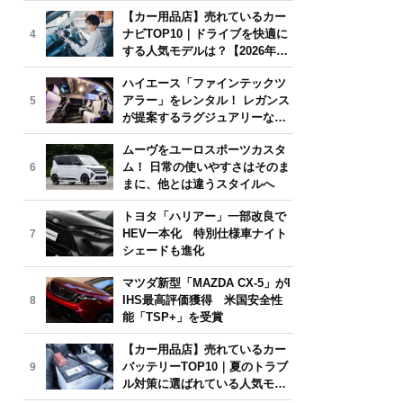
気モデルは？【2026年6月版】
【カー用品店】売れているカー
ナビTOP10｜ドライブを快適に
4
する人気モデルは？【2026年6
月版】
ハイエース「ファインテックツ
アラー」をレンタル！ レガンス
5
が提案するラグジュアリーな移
動体験
ムーヴをユーロスポーツカスタ
ム！ 日常の使いやすさはそのま
6
まに、他とは違うスタイルへ
トヨタ「ハリアー」一部改良で
HEV一本化 特別仕様車ナイト
7
シェードも進化
マツダ新型「MAZDA CX-5」がI
IHS最高評価獲得 米国安全性
8
能「TSP+」を受賞
【カー用品店】売れているカー
バッテリーTOP10｜夏のトラブ
9
ル対策に選ばれている人気モデ
ルは？【2026年6月版】