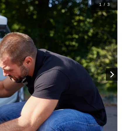
1
/
3