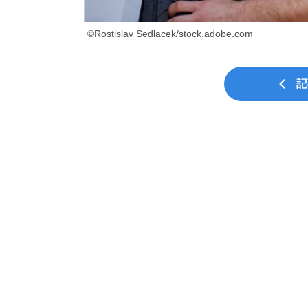
©Rostislav Sedlacek/stock.adobe.com
記