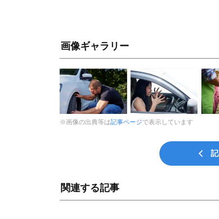
画像ギャラリー
※画像の出典等は
記事ページ
で表示しています
記
関連する記事