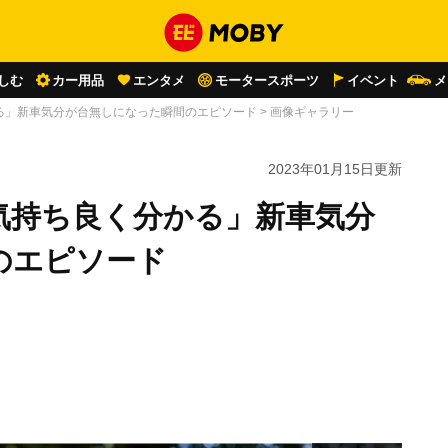
しむ
カー用品
エンタメ
モータースポーツ
イベント
メ
る」新車気分が台無しになった瞬間のエピソード
>
画像ギャラリー
2023年01月15日
更新
気持ち良く分かる」新車気分
のエピソード