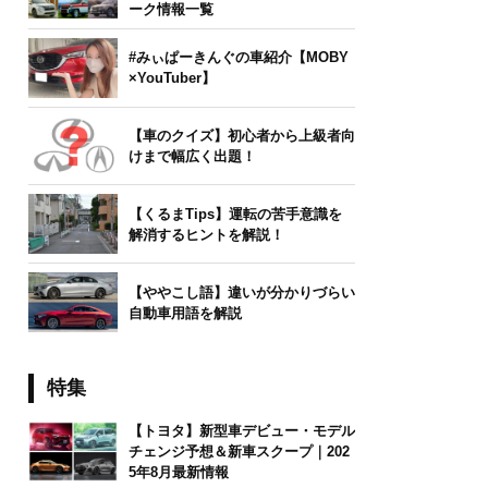
ーク情報一覧
#みぃぱーきんぐの車紹介【MOBY
×YouTuber】
【車のクイズ】初心者から上級者向
けまで幅広く出題！
【くるまTips】運転の苦手意識を
解消するヒントを解説！
【ややこし語】違いが分かりづらい
自動車用語を解説
特集
【トヨタ】新型車デビュー・モデル
チェンジ予想＆新車スクープ｜202
5年8月最新情報