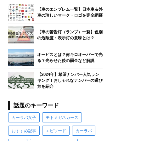
【車のエンブレム一覧】日本車＆外
車の珍しいマーク・ロゴを完全網羅
【車の警告灯（ランプ）一覧】色別
の危険度・表示灯の意味とは？
オービスとは？何キロオーバーで光
る？光らせた後の罰金など解説
【2024年】希望ナンバー人気ラン
キング！おしゃれなナンバーの選び
方を紹介
話題のキーワード
カーラバ女子
モトメガネカーズ
おすすめ記事
エピソード
カーラバ