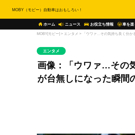
MOBY（モビー）自動車はおもしろい！
ホーム
ニュース
お役立ち情報
車を楽
MOBY[モビー]
>
エンタメ
>
「ウワァ…その気持ち良く分か
エンタメ
画像：「ウワァ…その
が台無しになった瞬間