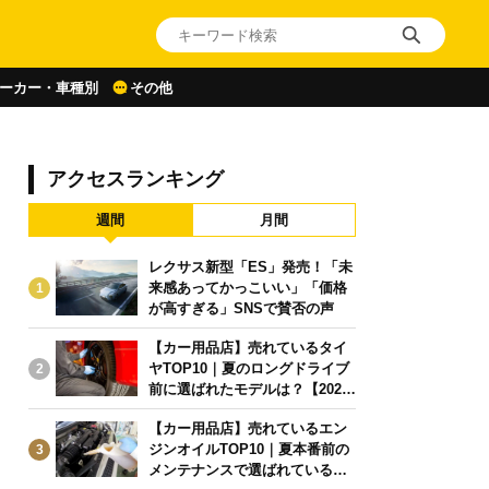
ーカー・車種別
その他
アクセスランキング
週間
月間
レクサス新型「ES」発売！「未
来感あってかっこいい」「価格
1
が高すぎる」SNSで賛否の声
【カー用品店】売れているタイ
ヤTOP10｜夏のロングドライブ
2
前に選ばれたモデルは？【2026
年6月版】
【カー用品店】売れているエン
ジンオイルTOP10｜夏本番前の
3
メンテナンスで選ばれている人