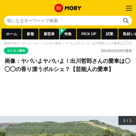
ホーム
新着
新型車
特集
PICK UP
試乗
取材レ
MOBY[モビー]
>
エンタメ
>
エンタメ総合
>
ヤバいよヤバいよ！出川哲郎さんの愛車は◯◯◯の
エンタメ総合
2021年03月26日
更新
画像：ヤバいよヤバいよ！出川哲郎さんの愛車は◯
◯◯の香り漂うポルシェ？【芸能人の愛車】
1
/
1