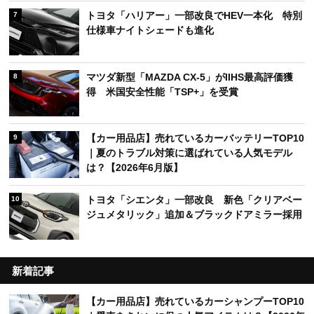
トヨタ「ハリアー」一部改良でHEV一本化 特別
7
仕様車ナイトシェードも進化
マツダ新型「MAZDA CX-5」がIIHS最高評価獲
8
得 米国安全性能「TSP+」を受賞
【カー用品店】売れているカーバッテリーTOP10
9
｜夏のトラブル対策に選ばれている人気モデル
は？【2026年6月版】
トヨタ「シエンタ」一部改良 新色「クリアベー
10
ジュメタリック」追加＆ブラックドアミラー採用
新着記事
【カー用品店】売れているカーシャンプーTOP10