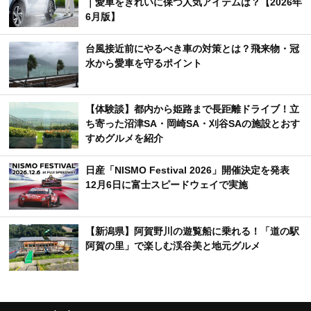
｜愛車をきれいに保つ人気アイテムは？【2026年
6月版】
台風接近前にやるべき車の対策とは？飛来物・冠
水から愛車を守るポイント
【体験談】都内から姫路まで長距離ドライブ！立
ち寄った沼津SA・岡崎SA・刈谷SAの施設とおす
すめグルメを紹介
日産「NISMO Festival 2026」開催決定を発表
12月6日に富士スピードウェイで実施
【新潟県】阿賀野川の遊覧船に乗れる！「道の駅
阿賀の里」で楽しむ渓谷美と地元グルメ