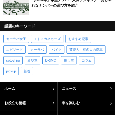
【2024年】希望ナンバー人気ランキング！おしゃ
れなナンバーの選び方を紹介
話題のキーワード
カーラバ女子
モトメガネカーズ
おすすめ記事
エピソード
カーラバ
バイク
芸能人・有名人の愛車
sotoshiru
新型車
DRIMO
推し車
コラム
pickup
新着
ホーム
ニュース
お役立ち情報
車を楽しむ