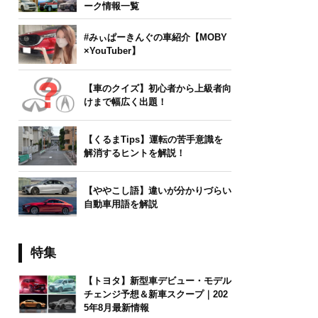
ーク情報一覧
#みぃぱーきんぐの車紹介【MOBY
×YouTuber】
【車のクイズ】初心者から上級者向
けまで幅広く出題！
【くるまTips】運転の苦手意識を
解消するヒントを解説！
【ややこし語】違いが分かりづらい
自動車用語を解説
特集
【トヨタ】新型車デビュー・モデル
チェンジ予想＆新車スクープ｜202
5年8月最新情報