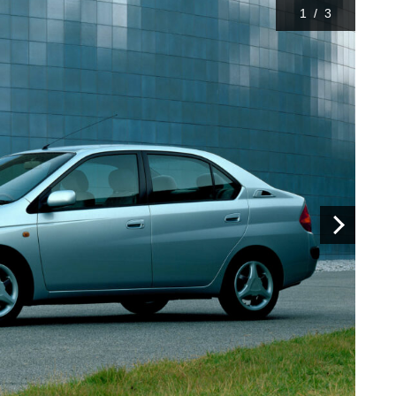
1
/
3