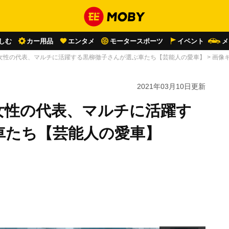
しむ
カー用品
エンタメ
モータースポーツ
イベント
メ
女性の代表、マルチに活躍する黒柳徹子さんが選ぶ車たち【芸能人の愛車】
>
画像
2021年03月10日
更新
女性の代表、マルチに活躍す
車たち【芸能人の愛車】