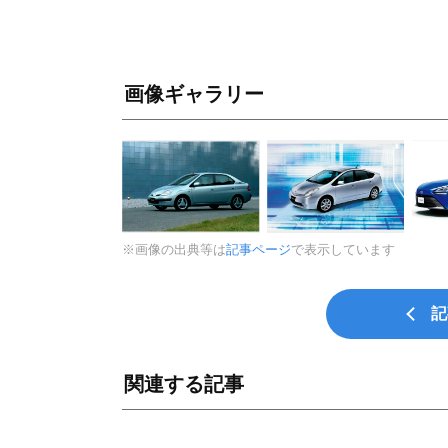
画像ギャラリー
※画像の出典等は
記事ページ
で表示しています
記
関連する記事