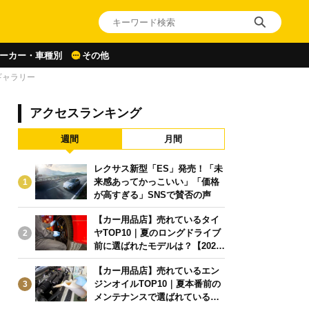
ーカー・車種別
その他
ギャラリー
アクセスランキング
週間
月間
レクサス新型「ES」発売！「未
来感あってかっこいい」「価格
1
が高すぎる」SNSで賛否の声
【カー用品店】売れているタイ
ヤTOP10｜夏のロングドライブ
2
前に選ばれたモデルは？【2026
年6月版】
【カー用品店】売れているエン
ジンオイルTOP10｜夏本番前の
3
メンテナンスで選ばれている人