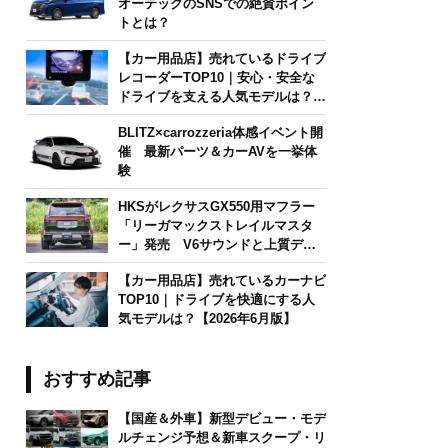
オーテックのSNSでの絶賛ポイン
トとは？
【カー用品店】売れているドライブ
レコーダーTOP10｜安心・安全な
ドライブを支える人気モデルは？
【2026年6月版】
BLITZ×carrozzeria体感イベント開
催 最新パーツ＆カーAVを一挙体
験
HKSがレクサスGX550用マフラー
「リーガマックストレイルマスタ
ー」発売 V6サウンドと上質デザ
インを両立
【カー用品店】売れているカーナビ
TOP10｜ドライブを快適にする人
気モデルは？【2026年6月版】
おすすめ記事
【国産＆外車】新型デビュー・モデ
ルチェンジ予想＆新車スクープ・リ