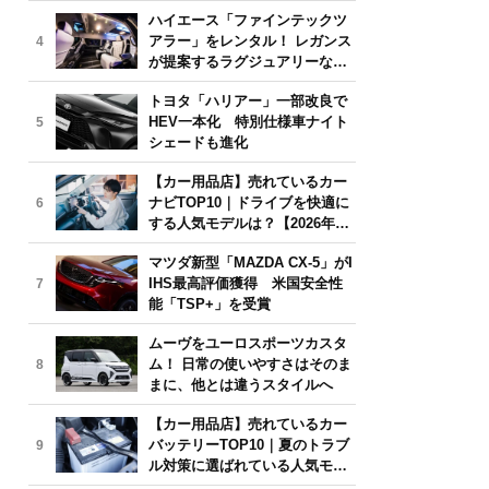
気モデルは？【2026年6月版】
ハイエース「ファインテックツ
アラー」をレンタル！ レガンス
4
が提案するラグジュアリーな移
動体験
トヨタ「ハリアー」一部改良で
HEV一本化 特別仕様車ナイト
5
シェードも進化
【カー用品店】売れているカー
ナビTOP10｜ドライブを快適に
6
する人気モデルは？【2026年6
月版】
マツダ新型「MAZDA CX-5」がI
IHS最高評価獲得 米国安全性
7
能「TSP+」を受賞
ムーヴをユーロスポーツカスタ
ム！ 日常の使いやすさはそのま
8
まに、他とは違うスタイルへ
【カー用品店】売れているカー
バッテリーTOP10｜夏のトラブ
9
ル対策に選ばれている人気モデ
ルは？【2026年6月版】