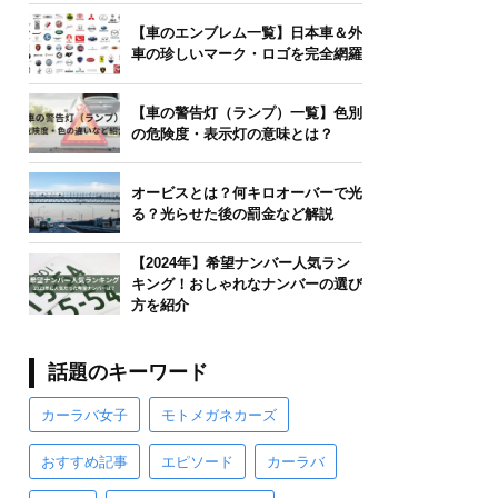
【車のエンブレム一覧】日本車＆外
車の珍しいマーク・ロゴを完全網羅
【車の警告灯（ランプ）一覧】色別
の危険度・表示灯の意味とは？
オービスとは？何キロオーバーで光
る？光らせた後の罰金など解説
【2024年】希望ナンバー人気ラン
キング！おしゃれなナンバーの選び
方を紹介
話題のキーワード
カーラバ女子
モトメガネカーズ
おすすめ記事
エピソード
カーラバ