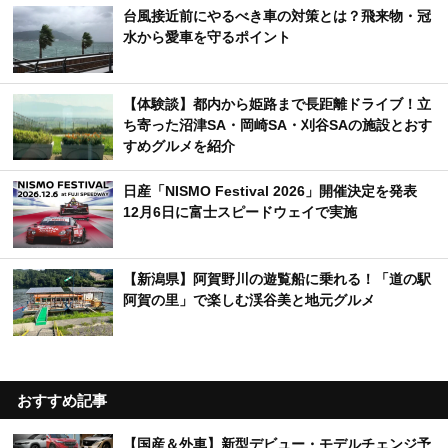
台風接近前にやるべき車の対策とは？飛来物・冠
水から愛車を守るポイント
【体験談】都内から姫路まで長距離ドライブ！立
ち寄った沼津SA・岡崎SA・刈谷SAの施設とおす
すめグルメを紹介
日産「NISMO Festival 2026」開催決定を発表
12月6日に富士スピードウェイで実施
【新潟県】阿賀野川の遊覧船に乗れる！「道の駅
阿賀の里」で楽しむ渓谷美と地元グルメ
おすすめ記事
【国産＆外車】新型デビュー・モデルチェンジ予