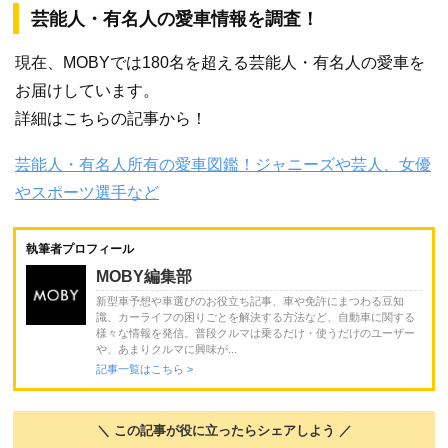
芸能人・有名人の愛車情報を調査！
現在、MOBYでは180名を超える芸能人・有名人の愛車を
お届けしています。
詳細はこちらの記事から！
芸能人・有名人所有の愛車図鑑！ジャニーズや芸人、女優
やスポーツ選手など
執筆者プロフィール
MOBY編集部
新型車予想や車選びのお役立ち記事、車や免許にまつわる豆知
識、カーライフの困りごとを解決する方法など、自動車に関する
様々な情報を発信。普段クルマは乗るだけ・使うだけのユーザー
や、あまりクルマに興味が...
記事一覧はこちら >
＼ この記事が役に立ったらシェアしよう ／