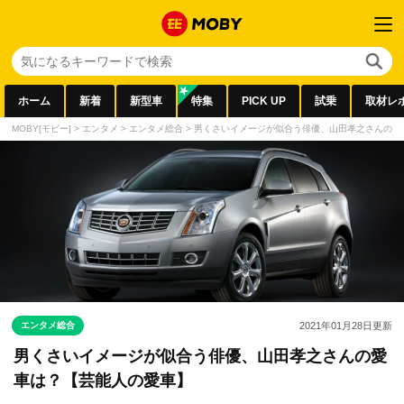
ホーム
新着
新型車
特集
PICK UP
試乗
取材レ
MOBY[モビー]
>
エンタメ
>
エンタメ総合
>
男くさいイメージが似合う俳優、山田孝之さんの愛
エンタメ総合
2021年01月28日
更新
男くさいイメージが似合う俳優、山田孝之さんの愛
車は？【芸能人の愛車】