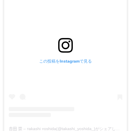
この投稿をInstagramで見る
𠮷田 崇 – ᴛakashi ʏoshida(@takashi_yoshida_)がシェアした投稿