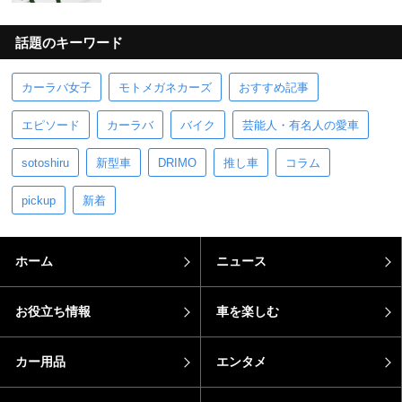
話題のキーワード
カーラバ女子
モトメガネカーズ
おすすめ記事
エピソード
カーラバ
バイク
芸能人・有名人の愛車
sotoshiru
新型車
DRIMO
推し車
コラム
pickup
新着
ホーム
ニュース
お役立ち情報
車を楽しむ
カー用品
エンタメ