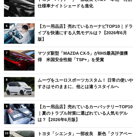
仕様車ナイトシェードも進化
【カー用品店】売れているカーナビTOP10｜ドラ
6
イブを快適にする人気モデルは？【2026年6月
版】
マツダ新型「MAZDA CX-5」がIIHS最高評価獲
7
得 米国安全性能「TSP+」を受賞
ムーヴをユーロスポーツカスタム！ 日常の使いや
8
すさはそのままに、他とは違うスタイルへ
【カー用品店】売れているカーバッテリーTOP10
9
｜夏のトラブル対策に選ばれている人気モデル
は？【2026年6月版】
トヨタ「シエンタ」一部改良 新色「クリアベー
10