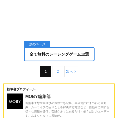
全て無料のレーシングゲーム12選
1
2
次へ >
執筆者プロフィール
MOBY編集部
新型車予想や車選びのお役立ち記事、車や免許にまつわる豆知
識、カーライフの困りごとを解決する方法など、自動車に関する
様々な情報を発信。普段クルマは乗るだけ・使うだけのユーザー
や、あまりクルマに興味が...