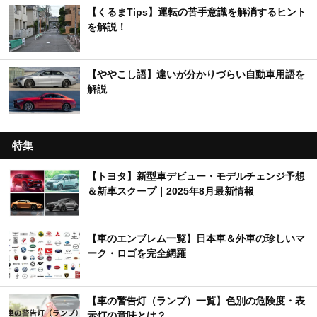
【くるまTips】運転の苦手意識を解消するヒント
を解説！
【ややこし語】違いが分かりづらい自動車用語を
解説
特集
【トヨタ】新型車デビュー・モデルチェンジ予想
＆新車スクープ｜2025年8月最新情報
【車のエンブレム一覧】日本車＆外車の珍しいマ
ーク・ロゴを完全網羅
【車の警告灯（ランプ）一覧】色別の危険度・表
示灯の意味とは？