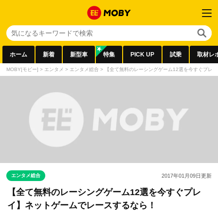
ホーム
新着
新型車
特集
PICK UP
試乗
取材レ
MOBY[モビー]
>
エンタメ
>
エンタメ総合
>
【全て無料のレーシングゲーム12選を今すぐプレ
エンタメ総合
2017年01月09日
更新
【全て無料のレーシングゲーム12選を今すぐプレ
イ】ネットゲームでレースするなら！