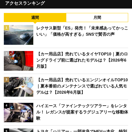
アクセスランキング
週間
月間
レクサス新型「ES」発売！「未来感あってかっこ
1
いい」「価格が高すぎる」SNSで賛否の声
【カー用品店】売れているタイヤTOP10｜夏のロ
2
ングドライブ前に選ばれたモデルは？【2026年6
月版】
【カー用品店】売れているエンジンオイルTOP10
3
｜夏本番前のメンテナンスで選ばれている人気モ
デルは？【2026年6月版】
ハイエース「ファインテックツアラー」をレンタ
4
ル！ レガンスが提案するラグジュアリーな移動体
験
トヨタ「ハリアー」一部改良でHEV一本化 特別
5