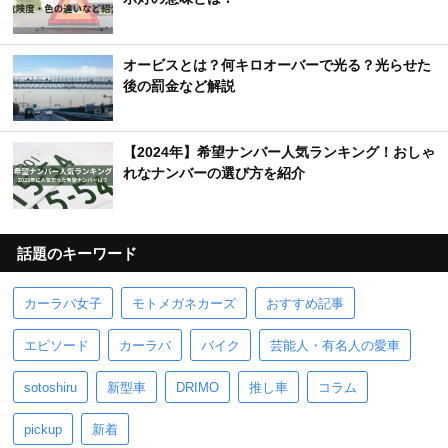
オービスとは？何キロオーバーで光る？光らせた
後の罰金など解説
【2024年】希望ナンバー人気ランキング！おしゃ
れなナンバーの選び方を紹介
話題のキーワード
カーラバ女子
モトメガネカーズ
おすすめ記事
エピソード
カーラバ
バイク
芸能人・有名人の愛車
sotoshiru
新型車
DRIMO
推し車
コラム
pickup
新着