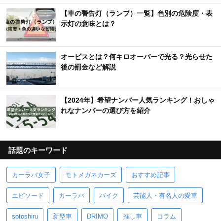
【車の警告灯（ランプ）一覧】色別の危険度・表
示灯の意味とは？
オービスとは？何キロオーバーで光る？光らせた
後の罰金など解説
【2024年】希望ナンバー人気ランキング！おしゃ
れなナンバーの選び方を紹介
話題のキーワード
カーラバ女子
モトメガネカーズ
おすすめ記事
エピソード
カーラバ
バイク
芸能人・有名人の愛車
sotoshiru
新型車
DRIMO
推し車
コラム