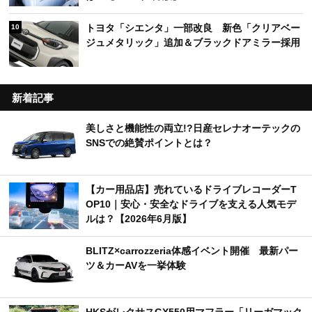
トヨタ「シエンタ」一部改良 新色「クリアベー
10
ジュメタリック」追加＆ブラックドアミラー採用
新着記事
美しさと機能性の両立!?日産セレナオーテックの
SNSでの絶賛ポイントとは？
【カー用品店】売れているドライブレコーダーT
OP10｜安心・安全なドライブを支える人気モデ
ルは？【2026年6月版】
BLITZ×carrozzeria体感イベント開催 最新パー
ツ＆カーAVを一挙体験
HKSがレクサスGX550用マフラー「リーガマック