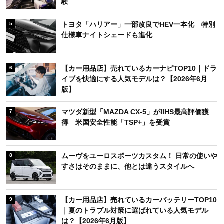
験
トヨタ「ハリアー」一部改良でHEV一本化 特別
5
仕様車ナイトシェードも進化
【カー用品店】売れているカーナビTOP10｜ドラ
6
イブを快適にする人気モデルは？【2026年6月
版】
マツダ新型「MAZDA CX-5」がIIHS最高評価獲
7
得 米国安全性能「TSP+」を受賞
ムーヴをユーロスポーツカスタム！ 日常の使いや
8
すさはそのままに、他とは違うスタイルへ
【カー用品店】売れているカーバッテリーTOP10
9
｜夏のトラブル対策に選ばれている人気モデル
は？【2026年6月版】