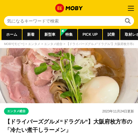
ホーム
新着
新型車
特集
PICK UP
試乗
取材レ
MOBY[モビー]
>
エンタメ
>
エンタメ総合
>
【ドライバーズグルメ“ドラグル”】大阪府枚方市の
エンタメ総合
2023年11月24日
更新
【ドライバーズグルメ“ドラグル”】大阪府枚方市の
「冷たい煮干しラーメン」