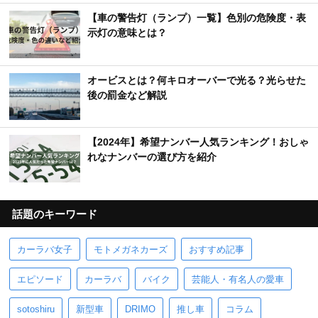
【車の警告灯（ランプ）一覧】色別の危険度・表
示灯の意味とは？
オービスとは？何キロオーバーで光る？光らせた
後の罰金など解説
【2024年】希望ナンバー人気ランキング！おしゃ
れなナンバーの選び方を紹介
話題のキーワード
カーラバ女子
モトメガネカーズ
おすすめ記事
エピソード
カーラバ
バイク
芸能人・有名人の愛車
sotoshiru
新型車
DRIMO
推し車
コラム