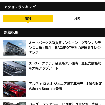
アクセスランキング
週間
月間
新着記事
オートバックス新賃貸マンション「グランレジデ
ンス大橋」誕生 BACSPOT発想の趣味共生レジ
デンス
スバル「ステラ」改良モデル発表 運転支援機能
を大幅アップデート
アルファ ロメオ ジュニア限定車発売 140台限定
のSport Speciale登場
ジープ「ラングラー」85周年記念車登場 専用ホ