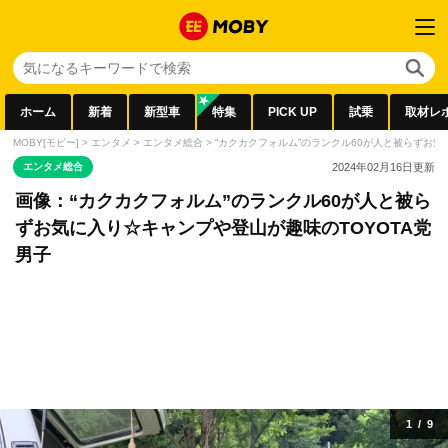
ホーム
新着
新型車
特集
PICK UP
試乗
取材レ
MOBY[モビー]
>
エンタメ
>
エンタメ総合
>
“カクカクフォルム”のランクル60が人と被らずお気
エンタメ総合
2024年02月16日
更新
画像：“カクカクフォルム”のランクル60が人と被ら
ずお気に入り☆キャンプや登山が趣味のTOYOTA党
男子
1
/
9