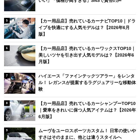
いい」「価格が高すぎる」SNSで賛否の声
【カー用品店】売れているカーナビTOP10｜ドラ
5
イブを快適にする人気モデルは？【2026年6月
版】
【カー用品店】売れているカーワックスTOP10｜
6
美しいツヤを引き出す人気モデルは？【2026年6
月版】
ハイエース「ファインテックツアラー」をレンタ
7
ル！ レガンスが提案するラグジュアリーな移動体
験
【カー用品店】売れているカーシャンプーTOP10
8
｜愛車をきれいに保つ人気アイテムは？【2026年
6月版】
ムーヴをユーロスポーツカスタム！ 日常の使いや
9
すさはそのままに、他とは違うスタイルへ