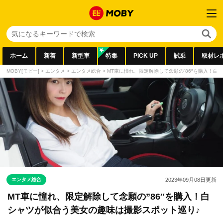
ホーム
新着
新型車
特集
PICK UP
試乗
取材レ
MOBY[モビー]
>
エンタメ
>
エンタメ総合
>
MT車に憧れ、限定解除して念願の”86″を購入！白
エンタメ総合
2023年09月08日
更新
MT車に憧れ、限定解除して念願の”86″を購入！白
シャツが似合う美女の趣味は撮影スポット巡り♪