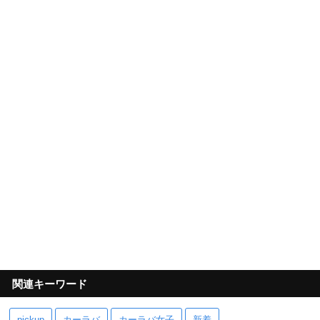
関連キーワード
pickup
カーラバ
カーラバ女子
新着