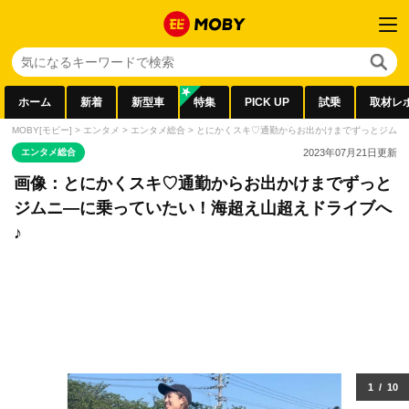
ホーム
新着
新型車
特集
PICK UP
試乗
取材レ
MOBY[モビー]
>
エンタメ
>
エンタメ総合
>
とにかくスキ♡通勤からお出かけまでずっとジムニ
エンタメ総合
2023年07月21日
更新
画像：とにかくスキ♡通勤からお出かけまでずっと
ジムニ―に乗っていたい！海超え山超えドライブへ
♪
1
/
10