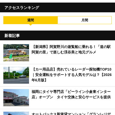
アクセスランキング
週間
月間
新着記事
【新潟県】阿賀野川の遊覧船に乗れる！「道の駅
阿賀の里」で楽しむ渓谷美と地元グルメ
【カー用品店】売れているレーダー探知機TOP10
｜安全運転をサポートする人気モデルは？【2026
年6月版】
福岡にタイヤ専門店「ビーライン小倉東インター
店」オープン タイヤ交換と安心サービスを提供
オートバックス新賃貸マンション「グランレジデ