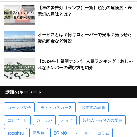
【車の警告灯（ランプ）一覧】色別の危険度・表
示灯の意味とは？
オービスとは？何キロオーバーで光る？光らせた
後の罰金など解説
【2024年】希望ナンバー人気ランキング！おしゃ
れなナンバーの選び方を紹介
話題のキーワード
カーラバ女子
モトメガネカーズ
おすすめ記事
エピソード
カーラバ
バイク
芸能人・有名人の愛車
sotoshiru
新型車
DRIMO
推し車
コラム