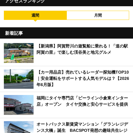
アクセスランキング
週間
月間
新着記事
【新潟県】阿賀野川の遊覧船に乗れる！「道の駅
阿賀の里」で楽しむ渓谷美と地元グルメ
【カー用品店】売れているレーダー探知機TOP10
｜安全運転をサポートする人気モデルは？【2026
年6月版】
福岡にタイヤ専門店「ビーライン小倉東インター
店」オープン タイヤ交換と安心サービスを提供
オートバックス新賃貸マンション「グランレジデ
ンス大橋」誕生 BACSPOT発想の趣味共生レジ