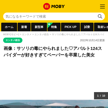
ホーム
新着
新型車
特集
PICK UP
試乗
取材レ
MOBY[モビー]
>
エンタメ
>
エンタメ総合
>
サソリの毒にやられました♡アバルト124スパイ
エンタメ総合
2022年10月14日
更新
画像：サソリの毒にやられました♡アバルト124ス
パイダーが好きすぎてペーパーを卒業した美女
1
/
10