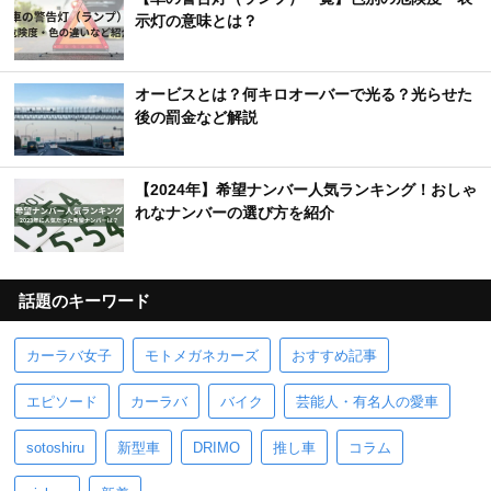
示灯の意味とは？
オービスとは？何キロオーバーで光る？光らせた
後の罰金など解説
【2024年】希望ナンバー人気ランキング！おしゃ
れなナンバーの選び方を紹介
話題のキーワード
カーラバ女子
モトメガネカーズ
おすすめ記事
エピソード
カーラバ
バイク
芸能人・有名人の愛車
sotoshiru
新型車
DRIMO
推し車
コラム