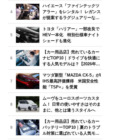
気モデルは？【2026年6月版】
ハイエース「ファインテックツ
アラー」をレンタル！ レガンス
4
が提案するラグジュアリーな移
動体験
トヨタ「ハリアー」一部改良で
HEV一本化 特別仕様車ナイト
5
シェードも進化
【カー用品店】売れているカー
ナビTOP10｜ドライブを快適に
6
する人気モデルは？【2026年6
月版】
マツダ新型「MAZDA CX-5」がI
IHS最高評価獲得 米国安全性
7
能「TSP+」を受賞
ムーヴをユーロスポーツカスタ
ム！ 日常の使いやすさはそのま
8
まに、他とは違うスタイルへ
【カー用品店】売れているカー
バッテリーTOP10｜夏のトラブ
9
ル対策に選ばれている人気モデ
ルは？【2026年6月版】