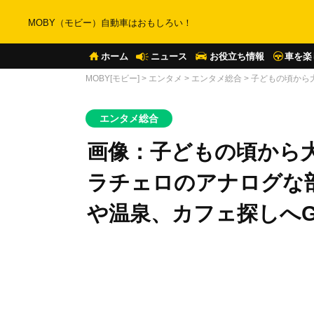
MOBY（モビー）自動車はおもしろい！
ホーム
ニュース
お役立ち情報
車を楽
MOBY[モビー]
>
エンタメ
>
エンタメ総合
>
子どもの頃から
エンタメ総合
画像：子どもの頃から大
ラチェロのアナログな
や温泉、カフェ探しへG