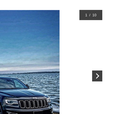
1
/
10