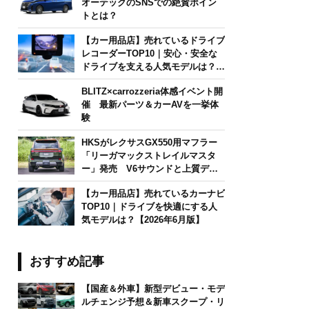
オーテックのSNSでの絶賛ポイン
トとは？
【カー用品店】売れているドライブ
レコーダーTOP10｜安心・安全な
ドライブを支える人気モデルは？
【2026年6月版】
BLITZ×carrozzeria体感イベント開
催 最新パーツ＆カーAVを一挙体
験
HKSがレクサスGX550用マフラー
「リーガマックストレイルマスタ
ー」発売 V6サウンドと上質デザ
インを両立
【カー用品店】売れているカーナビ
TOP10｜ドライブを快適にする人
気モデルは？【2026年6月版】
おすすめ記事
【国産＆外車】新型デビュー・モデ
ルチェンジ予想＆新車スクープ・リ