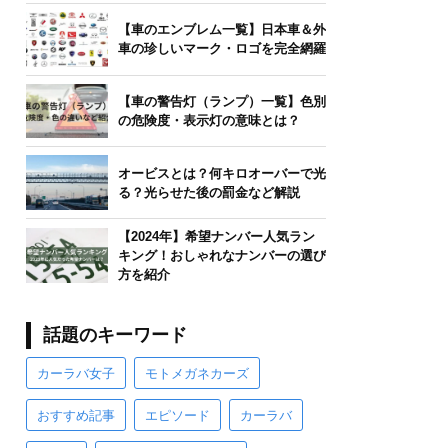
【車のエンブレム一覧】日本車＆外
車の珍しいマーク・ロゴを完全網羅
【車の警告灯（ランプ）一覧】色別
の危険度・表示灯の意味とは？
オービスとは？何キロオーバーで光
る？光らせた後の罰金など解説
【2024年】希望ナンバー人気ラン
キング！おしゃれなナンバーの選び
方を紹介
話題のキーワード
カーラバ女子
モトメガネカーズ
おすすめ記事
エピソード
カーラバ