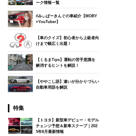
ーク情報一覧
#みぃぱーきんぐの車紹介【MOBY
×YouTuber】
【車のクイズ】初心者から上級者向
けまで幅広く出題！
【くるまTips】運転の苦手意識を
解消するヒントを解説！
【ややこし語】違いが分かりづらい
自動車用語を解説
特集
【トヨタ】新型車デビュー・モデル
チェンジ予想＆新車スクープ｜202
5年8月最新情報