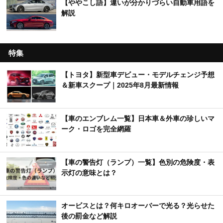
【ややこし語】違いが分かりづらい自動車用語を
解説
特集
【トヨタ】新型車デビュー・モデルチェンジ予想
＆新車スクープ｜2025年8月最新情報
【車のエンブレム一覧】日本車＆外車の珍しいマ
ーク・ロゴを完全網羅
【車の警告灯（ランプ）一覧】色別の危険度・表
示灯の意味とは？
オービスとは？何キロオーバーで光る？光らせた
後の罰金など解説