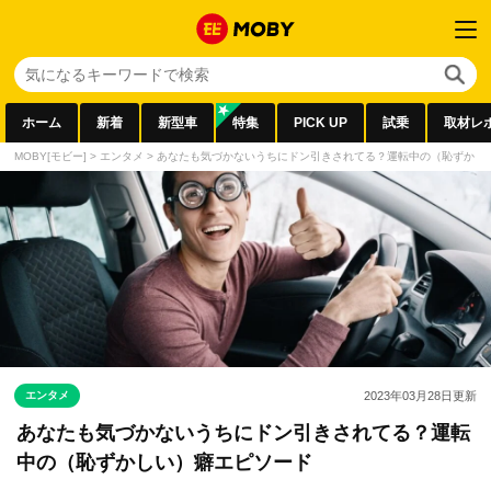
ホーム
新着
新型車
特集
PICK UP
試乗
取材レ
MOBY[モビー]
>
エンタメ
>
あなたも気づかないうちにドン引きされてる？運転中の（恥ずかし
エンタメ
2023年03月28日
更新
あなたも気づかないうちにドン引きされてる？運転
中の（恥ずかしい）癖エピソード