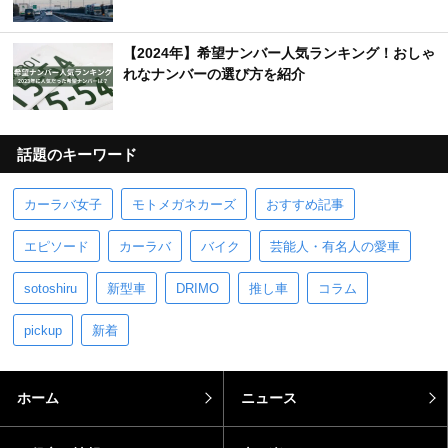
【2024年】希望ナンバー人気ランキング！おしゃ
れなナンバーの選び方を紹介
話題のキーワード
カーラバ女子
モトメガネカーズ
おすすめ記事
エピソード
カーラバ
バイク
芸能人・有名人の愛車
sotoshiru
新型車
DRIMO
推し車
コラム
pickup
新着
ホーム
ニュース