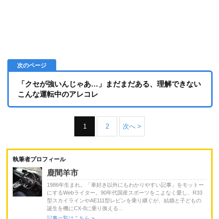
「クセが強いんじゃあ…」まだまだある、理解できない
こんな運転中のアレコレ
1
2
次へ >
執筆者プロフィール
鹿間羊市
1986年生まれ。「車好き以外にもわかりやすい記事」をモットー
にするWebライター。90年代国産スポーツをこよなく愛し、R33
型スカイラインやAE111型レビンを乗り継ぐが、結婚と子どもの
誕生を機にCX-8に乗り換える...
記事一覧はこちら >