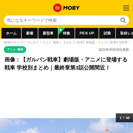
ホーム
新着
新型車
特集
PICK UP
試乗
取材レ
MOBY[モビー]
>
エンタメ
>
アニメ･漫画
>
【ガルパン戦車】劇場版・アニメに登場する戦車 学
アニメ･漫画
2021年03月02日
更新
画像：【ガルパン戦車】劇場版・アニメに登場する
戦車 学校別まとめ｜最終章第3話公開間近！
1
/
48