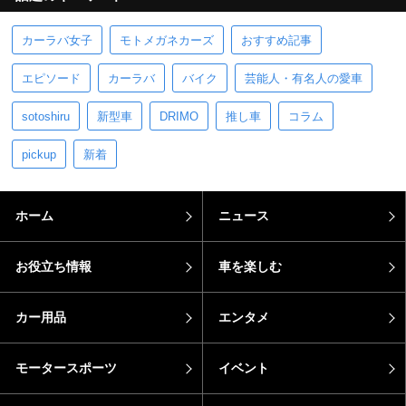
カーラバ女子
モトメガネカーズ
おすすめ記事
エピソード
カーラバ
バイク
芸能人・有名人の愛車
sotoshiru
新型車
DRIMO
推し車
コラム
pickup
新着
ホーム
ニュース
お役立ち情報
車を楽しむ
カー用品
エンタメ
モータースポーツ
イベント