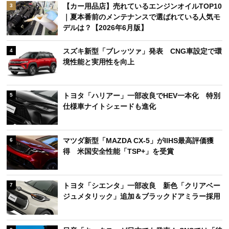
【カー用品店】売れているエンジンオイルTOP10
3
｜夏本番前のメンテナンスで選ばれている人気モ
デルは？【2026年6月版】
スズキ新型「ブレッツァ」発表 CNG車設定で環
4
境性能と実用性を向上
トヨタ「ハリアー」一部改良でHEV一本化 特別
5
仕様車ナイトシェードも進化
マツダ新型「MAZDA CX-5」がIIHS最高評価獲
6
得 米国安全性能「TSP+」を受賞
トヨタ「シエンタ」一部改良 新色「クリアベー
7
ジュメタリック」追加＆ブラックドアミラー採用