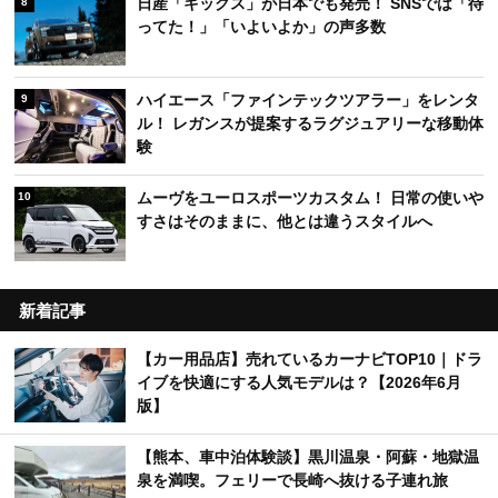
日産「キックス」が日本でも発売！ SNSでは「待
8
ってた！」「いよいよか」の声多数
ハイエース「ファインテックツアラー」をレンタ
9
ル！ レガンスが提案するラグジュアリーな移動体
験
ムーヴをユーロスポーツカスタム！ 日常の使いや
10
すさはそのままに、他とは違うスタイルへ
新着記事
【カー用品店】売れているカーナビTOP10｜ドラ
イブを快適にする人気モデルは？【2026年6月
版】
【熊本、車中泊体験談】黒川温泉・阿蘇・地獄温
泉を満喫。フェリーで長崎へ抜ける子連れ旅