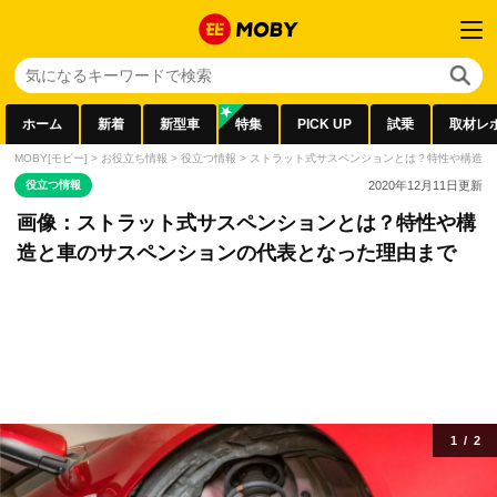
ホーム
新着
新型車
特集
PICK UP
試乗
取材レ
MOBY[モビー]
>
お役立ち情報
>
役立つ情報
>
ストラット式サスペンションとは？特性や構造と
役立つ情報
2020年12月11日
更新
画像：ストラット式サスペンションとは？特性や構
造と車のサスペンションの代表となった理由まで
1
/
2