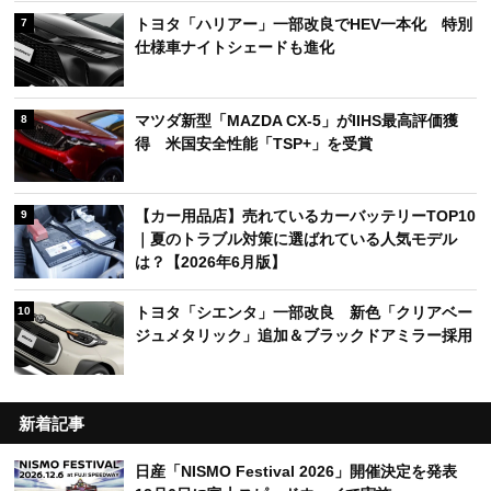
トヨタ「ハリアー」一部改良でHEV一本化 特別
7
仕様車ナイトシェードも進化
マツダ新型「MAZDA CX-5」がIIHS最高評価獲
8
得 米国安全性能「TSP+」を受賞
【カー用品店】売れているカーバッテリーTOP10
9
｜夏のトラブル対策に選ばれている人気モデル
は？【2026年6月版】
トヨタ「シエンタ」一部改良 新色「クリアベー
10
ジュメタリック」追加＆ブラックドアミラー採用
新着記事
日産「NISMO Festival 2026」開催決定を発表