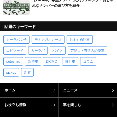
【2024年】希望ナンバー人気ランキング！おしゃ
れなナンバーの選び方を紹介
話題のキーワード
カーラバ女子
モトメガネカーズ
おすすめ記事
エピソード
カーラバ
バイク
芸能人・有名人の愛車
sotoshiru
新型車
DRIMO
推し車
コラム
pickup
新着
ホーム
ニュース
お役立ち情報
車を楽しむ