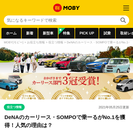
ホーム
新着
新型車
特集
PICK UP
試乗
取材レ
MOBY[モビー]
>
お役立ち情報
>
役立つ情報
>
DeNAのカーリース・SOMPOで乗ーるがNo.1
役立つ情報
2021年05月25日
更新
DeNAのカーリース・SOMPOで乗ーるがNo.1を獲
得！人気の理由は？