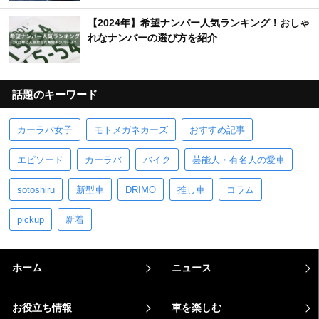
【2024年】希望ナンバー人気ランキング！おしゃ
れなナンバーの選び方を紹介
話題のキーワード
カーラバ女子
モトメガネカーズ
おすすめ記事
エピソード
カーラバ
バイク
芸能人・有名人の愛車
sotoshiru
新型車
DRIMO
推し車
コラム
pickup
新着
ホーム
ニュース
お役立ち情報
車を楽しむ