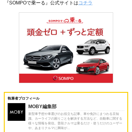
『SOMPOで乗ーる』公式サイトは
コチラ
執筆者プロフィール
MOBY編集部
新型車予想や車選びのお役立ち記事、車や免許にまつわる豆知
識、カーライフの困りごとを解決する方法など、自動車に関する
様々な情報を発信。普段クルマは乗るだけ・使うだけのユーザー
や、あまりクルマに興味が...