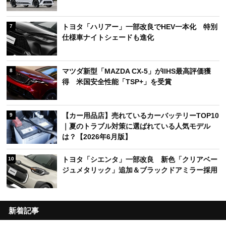
トヨタ「ハリアー」一部改良でHEV一本化 特別
7
仕様車ナイトシェードも進化
マツダ新型「MAZDA CX-5」がIIHS最高評価獲
8
得 米国安全性能「TSP+」を受賞
【カー用品店】売れているカーバッテリーTOP10
9
｜夏のトラブル対策に選ばれている人気モデル
は？【2026年6月版】
トヨタ「シエンタ」一部改良 新色「クリアベー
10
ジュメタリック」追加＆ブラックドアミラー採用
新着記事