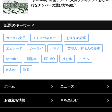
【2024年】希望ナンバー人気ランキング！おしゃ
れなナンバーの選び方を紹介
話題のキーワード
カーラバ女子
モトメガネカーズ
おすすめ記事
エピソード
カーラバ
バイク
芸能人・有名人の愛車
sotoshiru
新型車
DRIMO
推し車
コラム
pickup
新着
ホーム
ニュース
お役立ち情報
車を楽しむ