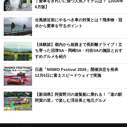
｜愛車をきれいに保つ人気アイテムは？【2026年
6月版】
台風接近前にやるべき車の対策とは？飛来物・冠
水から愛車を守るポイント
【体験談】都内から姫路まで長距離ドライブ！立
ち寄った沼津SA・岡崎SA・刈谷SAの施設とおす
すめグルメを紹介
日産「NISMO Festival 2026」開催決定を発表
12月6日に富士スピードウェイで実施
【新潟県】阿賀野川の遊覧船に乗れる！「道の駅
阿賀の里」で楽しむ渓谷美と地元グルメ