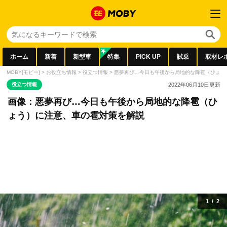
ホーム
新着
新型車
特集
PICK UP
試乗
取材レ
MOBY[モビー]
>
お役立ち情報
>
役立つ情報
>
悪夢再び…今日も午後から局地的な降雹（ひょう
役立つ情報
2022年06月10日
更新
画像：悪夢再び…今日も午後から局地的な降雹（ひ
ょう）に注意、車の雹対策を解説
1
/
2