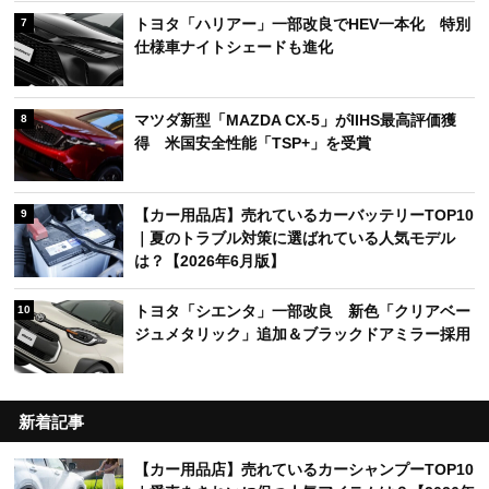
トヨタ「ハリアー」一部改良でHEV一本化 特別
7
仕様車ナイトシェードも進化
マツダ新型「MAZDA CX-5」がIIHS最高評価獲
8
得 米国安全性能「TSP+」を受賞
【カー用品店】売れているカーバッテリーTOP10
9
｜夏のトラブル対策に選ばれている人気モデル
は？【2026年6月版】
トヨタ「シエンタ」一部改良 新色「クリアベー
10
ジュメタリック」追加＆ブラックドアミラー採用
新着記事
【カー用品店】売れているカーシャンプーTOP10