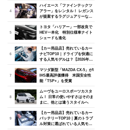
気モデルは？【2026年6月版】
ハイエース「ファインテックツ
アラー」をレンタル！ レガンス
4
が提案するラグジュアリーな移
動体験
トヨタ「ハリアー」一部改良で
HEV一本化 特別仕様車ナイト
5
シェードも進化
【カー用品店】売れているカー
ナビTOP10｜ドライブを快適に
6
する人気モデルは？【2026年6
月版】
マツダ新型「MAZDA CX-5」がI
IHS最高評価獲得 米国安全性
7
能「TSP+」を受賞
ムーヴをユーロスポーツカスタ
ム！ 日常の使いやすさはそのま
8
まに、他とは違うスタイルへ
【カー用品店】売れているカー
バッテリーTOP10｜夏のトラブ
9
ル対策に選ばれている人気モデ
ルは？【2026年6月版】