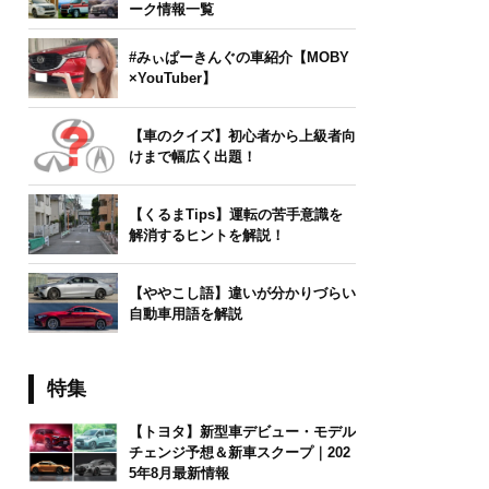
ーク情報一覧
#みぃぱーきんぐの車紹介【MOBY
×YouTuber】
【車のクイズ】初心者から上級者向
けまで幅広く出題！
【くるまTips】運転の苦手意識を
解消するヒントを解説！
【ややこし語】違いが分かりづらい
自動車用語を解説
特集
【トヨタ】新型車デビュー・モデル
チェンジ予想＆新車スクープ｜202
5年8月最新情報