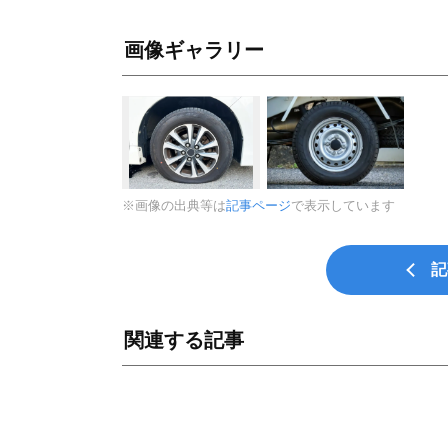
画像ギャラリー
※画像の出典等は
記事ページ
で表示しています
記
関連する記事