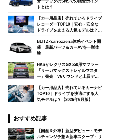
オーテックのSNSでの絶賛ポイン
トとは？
【カー用品店】売れているドライブ
レコーダーTOP10｜安心・安全な
ドライブを支える人気モデルは？
【2026年6月版】
BLITZ×carrozzeria体感イベント開
催 最新パーツ＆カーAVを一挙体
験
HKSがレクサスGX550用マフラー
「リーガマックストレイルマスタ
ー」発売 V6サウンドと上質デザ
インを両立
【カー用品店】売れているカーナビ
TOP10｜ドライブを快適にする人
気モデルは？【2026年6月版】
おすすめ記事
【国産＆外車】新型デビュー・モデ
ルチェンジ予想＆新車スクープ・リ