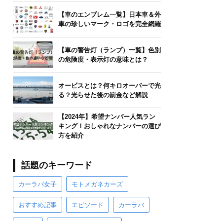
【車のエンブレム一覧】日本車＆外
車の珍しいマーク・ロゴを完全網羅
【車の警告灯（ランプ）一覧】色別
の危険度・表示灯の意味とは？
オービスとは？何キロオーバーで光
る？光らせた後の罰金など解説
【2024年】希望ナンバー人気ラン
キング！おしゃれなナンバーの選び
方を紹介
話題のキーワード
カーラバ女子
モトメガネカーズ
おすすめ記事
エピソード
カーラバ