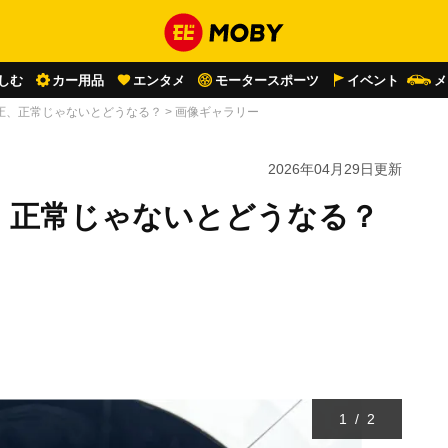
しむ
カー用品
エンタメ
モータースポーツ
イベント
メ
圧、正常じゃないとどうなる？
>
画像ギャラリー
2026年04月29日
更新
、正常じゃないとどうなる？
1
/
2