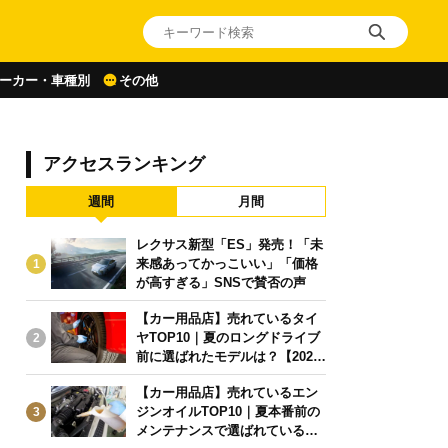
ーカー・車種別
その他
アクセスランキング
週間
月間
レクサス新型「ES」発売！「未
来感あってかっこいい」「価格
1
が高すぎる」SNSで賛否の声
【カー用品店】売れているタイ
ヤTOP10｜夏のロングドライブ
2
前に選ばれたモデルは？【2026
年6月版】
【カー用品店】売れているエン
ジンオイルTOP10｜夏本番前の
3
メンテナンスで選ばれている人