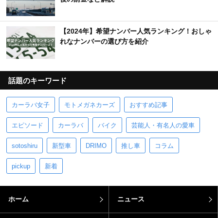
【2024年】希望ナンバー人気ランキング！おしゃ
れなナンバーの選び方を紹介
話題のキーワード
カーラバ女子
モトメガネカーズ
おすすめ記事
エピソード
カーラバ
バイク
芸能人・有名人の愛車
sotoshiru
新型車
DRIMO
推し車
コラム
pickup
新着
ホーム
ニュース