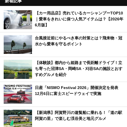
新着記事
【カー用品店】売れているカーシャンプーTOP10
｜愛車をきれいに保つ人気アイテムは？【2026年
6月版】
台風接近前にやるべき車の対策とは？飛来物・冠
水から愛車を守るポイント
【体験談】都内から姫路まで長距離ドライブ！立
ち寄った沼津SA・岡崎SA・刈谷SAの施設とおす
すめグルメを紹介
日産「NISMO Festival 2026」開催決定を発表
12月6日に富士スピードウェイで実施
【新潟県】阿賀野川の遊覧船に乗れる！「道の駅
阿賀の里」で楽しむ渓谷美と地元グルメ