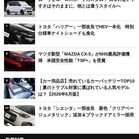
すさはそのままに、他とは違うスタイルへ
トヨタ「ハリアー」一部改良でHEV一本化 特別
7
仕様車ナイトシェードも進化
マツダ新型「MAZDA CX-5」がIIHS最高評価獲
8
得 米国安全性能「TSP+」を受賞
【カー用品店】売れているカーバッテリーTOP10
9
｜夏のトラブル対策に選ばれている人気モデル
は？【2026年6月版】
トヨタ「シエンタ」一部改良 新色「クリアベー
10
ジュメタリック」追加＆ブラックドアミラー採用