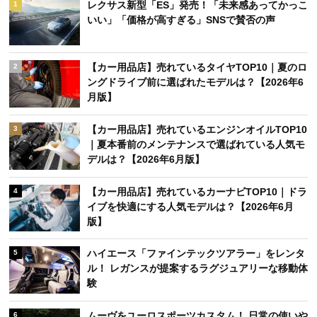
レクサス新型「ES」発売！「未来感あってかっこ
1
いい」「価格が高すぎる」SNSで賛否の声
【カー用品店】売れているタイヤTOP10｜夏のロ
2
ングドライブ前に選ばれたモデルは？【2026年6
月版】
【カー用品店】売れているエンジンオイルTOP10
3
｜夏本番前のメンテナンスで選ばれている人気モ
デルは？【2026年6月版】
【カー用品店】売れているカーナビTOP10｜ドラ
4
イブを快適にする人気モデルは？【2026年6月
版】
ハイエース「ファインテックツアラー」をレンタ
5
ル！ レガンスが提案するラグジュアリーな移動体
験
ムーヴをユーロスポーツカスタム！ 日常の使いや
6