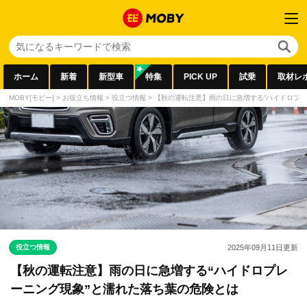
ホーム
新着
新型車
特集
PICK UP
試乗
取材レ
MOBY[モビー]
>
お役立ち情報
>
役立つ情報
>
【秋の運転注意】雨の日に急増する“ハイドロプレ
役立つ情報
2025年09月11日
更新
【秋の運転注意】雨の日に急増する“ハイドロプレ
ーニング現象”と濡れた落ち葉の危険とは