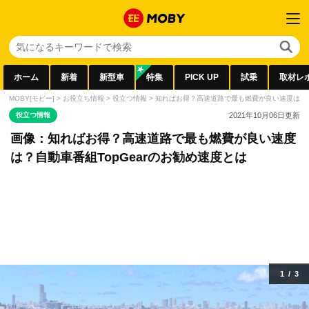
ホーム
新着
新型車
特集
PICK UP
試乗
取材レ
MOBY[モビー]
>
お役立ち情報
>
役立つ情報
>
知ればお得？高速道路で最も燃費が良い速度は？自動
役立つ情報
2021年10月06日
更新
画像：知ればお得？高速道路で最も燃費が良い速度
は？自動車番組TopGearのお勧め速度とは
1
/
3