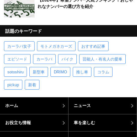
【2024年】希望ナンバー人気ランキング！おしゃ
れなナンバーの選び方を紹介
話題のキーワード
カーラバ女子
モトメガネカーズ
おすすめ記事
エピソード
カーラバ
バイク
芸能人・有名人の愛車
sotoshiru
新型車
DRIMO
推し車
コラム
pickup
新着
ホーム
ニュース
お役立ち情報
車を楽しむ