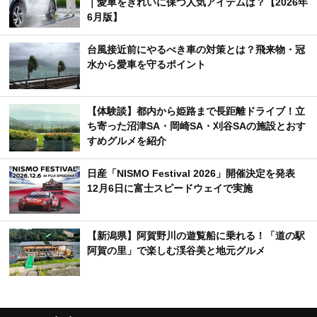
｜愛車をきれいに保つ人気アイテムは？【2026年
6月版】
台風接近前にやるべき車の対策とは？飛来物・冠
水から愛車を守るポイント
【体験談】都内から姫路まで長距離ドライブ！立
ち寄った沼津SA・岡崎SA・刈谷SAの施設とおす
すめグルメを紹介
日産「NISMO Festival 2026」開催決定を発表
12月6日に富士スピードウェイで実施
【新潟県】阿賀野川の遊覧船に乗れる！「道の駅
阿賀の里」で楽しむ渓谷美と地元グルメ