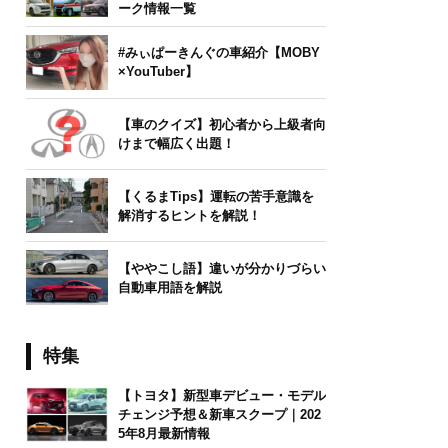
ーク情報一覧
#みぃぱーきんぐの車紹介【MOBY
×YouTuber】
【車のクイズ】初心者から上級者向
けまで幅広く出題！
【くるまTips】運転の苦手意識を
解消するヒントを解説！
【ややこし語】違いが分かりづらい
自動車用語を解説
特集
【トヨタ】新型車デビュー・モデル
チェンジ予想＆新車スクープ｜202
5年8月最新情報