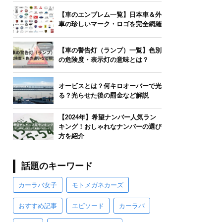
【車のエンブレム一覧】日本車＆外
車の珍しいマーク・ロゴを完全網羅
【車の警告灯（ランプ）一覧】色別
の危険度・表示灯の意味とは？
オービスとは？何キロオーバーで光
る？光らせた後の罰金など解説
【2024年】希望ナンバー人気ラン
キング！おしゃれなナンバーの選び
方を紹介
話題のキーワード
カーラバ女子
モトメガネカーズ
おすすめ記事
エピソード
カーラバ