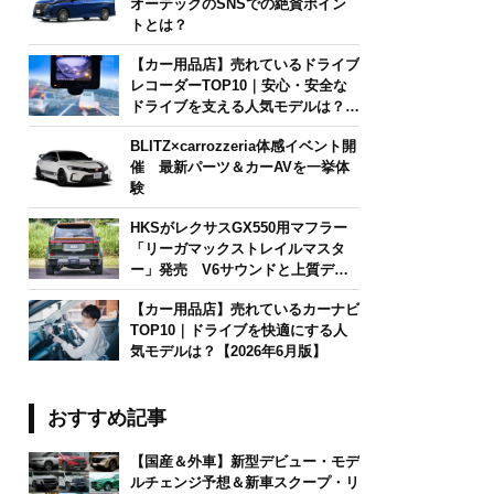
オーテックのSNSでの絶賛ポイン
トとは？
【カー用品店】売れているドライブ
レコーダーTOP10｜安心・安全な
ドライブを支える人気モデルは？
【2026年6月版】
BLITZ×carrozzeria体感イベント開
催 最新パーツ＆カーAVを一挙体
験
HKSがレクサスGX550用マフラー
「リーガマックストレイルマスタ
ー」発売 V6サウンドと上質デザ
インを両立
【カー用品店】売れているカーナビ
TOP10｜ドライブを快適にする人
気モデルは？【2026年6月版】
おすすめ記事
【国産＆外車】新型デビュー・モデ
ルチェンジ予想＆新車スクープ・リ