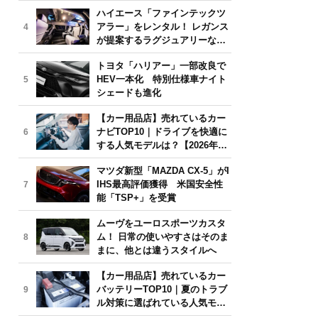
気モデルは？【2026年6月版】
ハイエース「ファインテックツ
アラー」をレンタル！ レガンス
4
が提案するラグジュアリーな移
動体験
トヨタ「ハリアー」一部改良で
HEV一本化 特別仕様車ナイト
5
シェードも進化
【カー用品店】売れているカー
ナビTOP10｜ドライブを快適に
6
する人気モデルは？【2026年6
月版】
マツダ新型「MAZDA CX-5」がI
IHS最高評価獲得 米国安全性
7
能「TSP+」を受賞
ムーヴをユーロスポーツカスタ
ム！ 日常の使いやすさはそのま
8
まに、他とは違うスタイルへ
【カー用品店】売れているカー
バッテリーTOP10｜夏のトラブ
9
ル対策に選ばれている人気モデ
ルは？【2026年6月版】