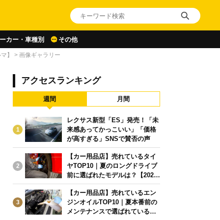
ーカー・車種別
その他
ルマ】
>
画像ギャラリー
アクセスランキング
週間
月間
レクサス新型「ES」発売！「未
来感あってかっこいい」「価格
1
が高すぎる」SNSで賛否の声
【カー用品店】売れているタイ
ヤTOP10｜夏のロングドライブ
2
前に選ばれたモデルは？【2026
年6月版】
【カー用品店】売れているエン
ジンオイルTOP10｜夏本番前の
3
メンテナンスで選ばれている人