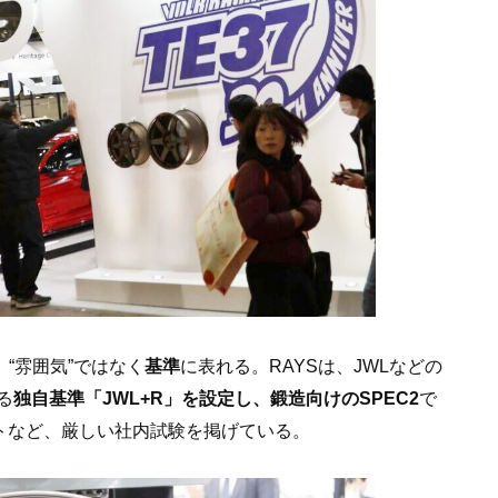
“雰囲気”ではなく
基準
に表れる。RAYSは、JWLなどの
る
独自基準「JWL+R」を設定し、鍛造向けのSPEC2
で
トなど、厳しい社内試験を掲げている。