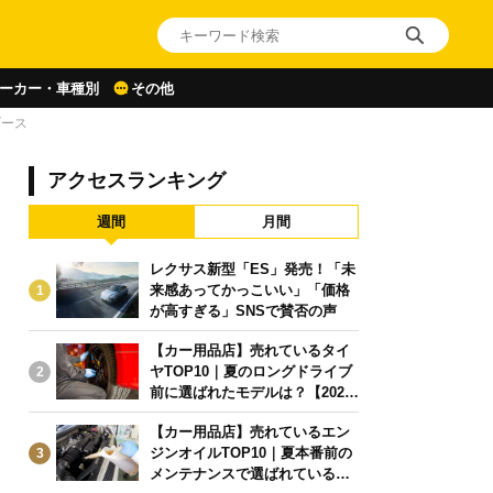
ーカー・車種別
その他
ブース
アクセスランキング
週間
月間
レクサス新型「ES」発売！「未
来感あってかっこいい」「価格
1
が高すぎる」SNSで賛否の声
【カー用品店】売れているタイ
ヤTOP10｜夏のロングドライブ
2
前に選ばれたモデルは？【2026
年6月版】
【カー用品店】売れているエン
ジンオイルTOP10｜夏本番前の
3
メンテナンスで選ばれている人