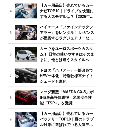
気モデルは？【2026年6月版】
【カー用品店】売れているカー
ナビTOP10｜ドライブを快適に
4
する人気モデルは？【2026年6
月版】
ハイエース「ファインテックツ
アラー」をレンタル！ レガンス
5
が提案するラグジュアリーな移
動体験
ムーヴをユーロスポーツカスタ
ム！ 日常の使いやすさはそのま
6
まに、他とは違うスタイルへ
トヨタ「ハリアー」一部改良で
HEV一本化 特別仕様車ナイト
7
シェードも進化
マツダ新型「MAZDA CX-5」がI
IHS最高評価獲得 米国安全性
8
能「TSP+」を受賞
【カー用品店】売れているカー
バッテリーTOP10｜夏のトラブ
9
ル対策に選ばれている人気モデ
ルは？【2026年6月版】