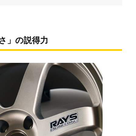
？
さ」の説得力