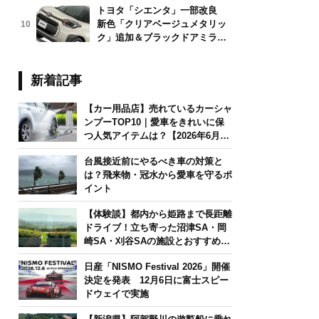
トヨタ「シエンタ」一部改良
新色「クリアベージュメタリッ
10
ク」追加＆ブラックドアミラー
採用
新着記事
【カー用品店】売れているカーシャ
ンプーTOP10｜愛車をきれいに保
つ人気アイテムは？【2026年6月
版】
台風接近前にやるべき車の対策と
は？飛来物・冠水から愛車を守るポ
イント
【体験談】都内から姫路まで長距離
ドライブ！立ち寄った沼津SA・岡
崎SA・刈谷SAの施設とおすすめグ
ルメを紹介
日産「NISMO Festival 2026」開催
決定を発表 12月6日に富士スピー
ドウェイで実施