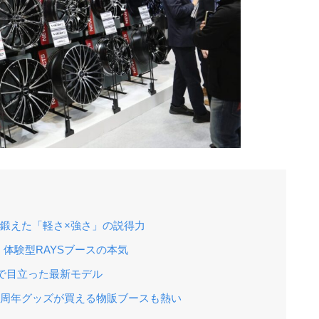
で鍛えた「軽さ×強さ」の説得力
体験型RAYSブースの本気
で目立った最新モデル
30周年グッズが買える物販ブースも熱い