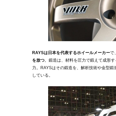
RAYSは日本を代表するホイールメーカー
で
を放つ
。鍛造は、材料を圧力で鍛えて成形す
力。RAYSはその鍛造を、解析技術や金型鍛
している。