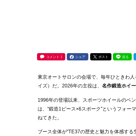
コメント
1
シェア
ポスト
送る
東京オートサロンの会場で、毎年ひときわ人
イズ）だ。2026年の主役は、
名作鍛造ホイール
1996年の登場以来、スポーツホイールのベ
は、“鍛造1ピース×6スポーク”というフォ
ねてきた。
ブース全体が“TE37の歴史と魅力を体感す