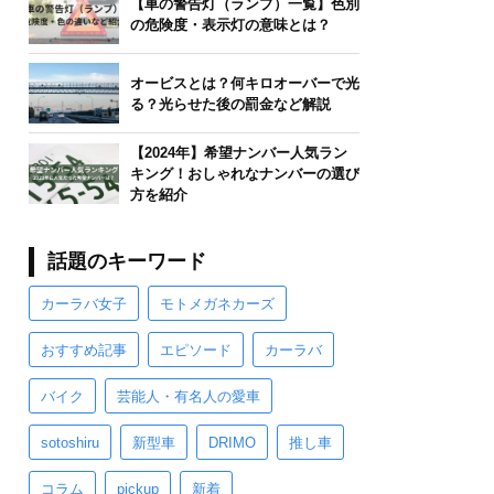
【車の警告灯（ランプ）一覧】色別
の危険度・表示灯の意味とは？
オービスとは？何キロオーバーで光
る？光らせた後の罰金など解説
【2024年】希望ナンバー人気ラン
キング！おしゃれなナンバーの選び
方を紹介
話題のキーワード
カーラバ女子
モトメガネカーズ
おすすめ記事
エピソード
カーラバ
バイク
芸能人・有名人の愛車
sotoshiru
新型車
DRIMO
推し車
コラム
pickup
新着