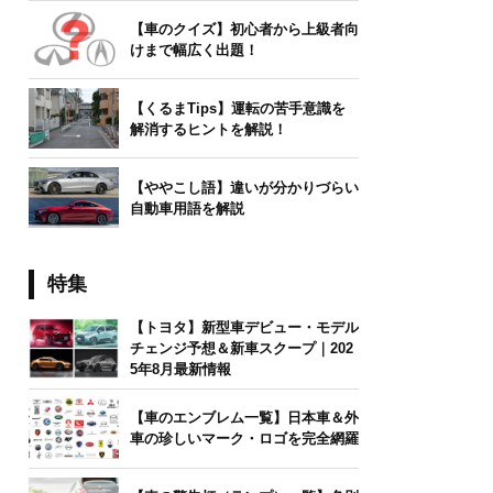
【車のクイズ】初心者から上級者向
けまで幅広く出題！
【くるまTips】運転の苦手意識を
解消するヒントを解説！
【ややこし語】違いが分かりづらい
自動車用語を解説
特集
【トヨタ】新型車デビュー・モデル
チェンジ予想＆新車スクープ｜202
5年8月最新情報
【車のエンブレム一覧】日本車＆外
車の珍しいマーク・ロゴを完全網羅