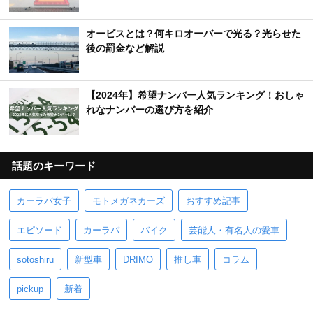
オービスとは？何キロオーバーで光る？光らせた
後の罰金など解説
【2024年】希望ナンバー人気ランキング！おしゃ
れなナンバーの選び方を紹介
話題のキーワード
カーラバ女子
モトメガネカーズ
おすすめ記事
エピソード
カーラバ
バイク
芸能人・有名人の愛車
sotoshiru
新型車
DRIMO
推し車
コラム
pickup
新着