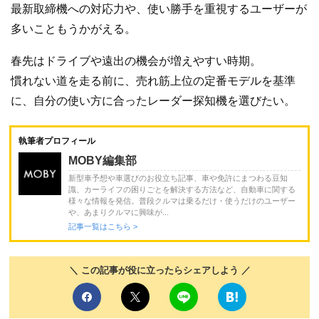
最新取締機への対応力や、使い勝手を重視するユーザーが
多いこともうかがえる。
春先はドライブや遠出の機会が増えやすい時期。
慣れない道を走る前に、売れ筋上位の定番モデルを基準
に、自分の使い方に合ったレーダー探知機を選びたい。
執筆者プロフィール
MOBY編集部
新型車予想や車選びのお役立ち記事、車や免許にまつわる豆知
識、カーライフの困りごとを解決する方法など、自動車に関する
様々な情報を発信。普段クルマは乗るだけ・使うだけのユーザー
や、あまりクルマに興味が...
記事一覧はこちら >
＼ この記事が役に立ったらシェアしよう ／