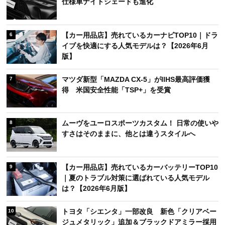
仕様車ナイトシェードも進化
【カー用品店】売れているカーナビTOP10｜ドラ
6
イブを快適にする人気モデルは？【2026年6月
版】
マツダ新型「MAZDA CX-5」がIIHS最高評価獲
7
得 米国安全性能「TSP+」を受賞
ムーヴをユーロスポーツカスタム！ 日常の使いや
8
すさはそのままに、他とは違うスタイルへ
【カー用品店】売れているカーバッテリーTOP10
9
｜夏のトラブル対策に選ばれている人気モデル
は？【2026年6月版】
トヨタ「シエンタ」一部改良 新色「クリアベー
10
ジュメタリック」追加＆ブラックドアミラー採用