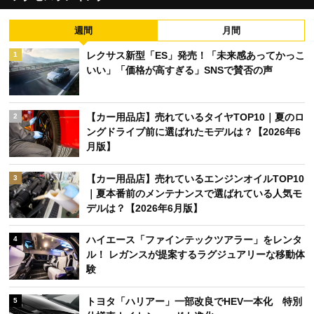
週間
月間
レクサス新型「ES」発売！「未来感あってかっこ
1
いい」「価格が高すぎる」SNSで賛否の声
【カー用品店】売れているタイヤTOP10｜夏のロ
2
ングドライブ前に選ばれたモデルは？【2026年6
月版】
【カー用品店】売れているエンジンオイルTOP10
3
｜夏本番前のメンテナンスで選ばれている人気モ
デルは？【2026年6月版】
ハイエース「ファインテックツアラー」をレンタ
4
ル！ レガンスが提案するラグジュアリーな移動体
験
トヨタ「ハリアー」一部改良でHEV一本化 特別
5