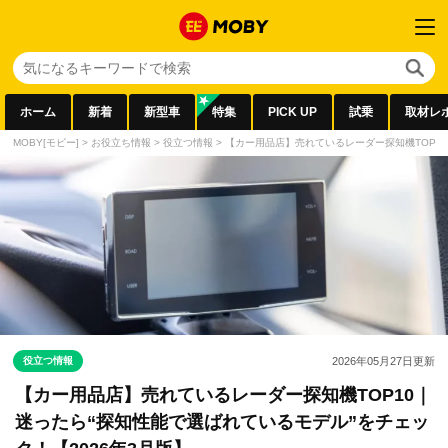
ホーム
新着
新型車
特集
PICK UP
試乗
取材レ
MOBY[モビー]
>
お役立ち情報
>
役立つ情報
>
【カー用品店】売れているレーダー探知機TOP10
役立つ情報
2026年05月27日
更新
【カー用品店】売れているレーダー探知機TOP10｜
迷ったら“探知性能で選ばれているモデル”をチェッ