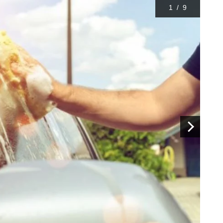
1
/
9