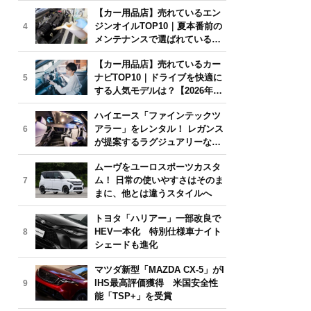
年6月版】
【カー用品店】売れているエン
ジンオイルTOP10｜夏本番前の
4
メンテナンスで選ばれている人
気モデルは？【2026年6月版】
【カー用品店】売れているカー
ナビTOP10｜ドライブを快適に
5
する人気モデルは？【2026年6
月版】
ハイエース「ファインテックツ
アラー」をレンタル！ レガンス
6
が提案するラグジュアリーな移
動体験
ムーヴをユーロスポーツカスタ
ム！ 日常の使いやすさはそのま
7
まに、他とは違うスタイルへ
トヨタ「ハリアー」一部改良で
HEV一本化 特別仕様車ナイト
8
シェードも進化
マツダ新型「MAZDA CX-5」がI
IHS最高評価獲得 米国安全性
9
能「TSP+」を受賞