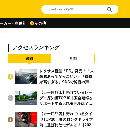
ーカー・車種別
その他
ラリー
アクセスランキング
週間
月間
レクサス新型「ES」発売！「未
来感あってかっこいい」「価格
1
が高すぎる」SNSで賛否の声
【カー用品店】売れているレー
ダー探知機TOP10｜安全運転を
2
サポートする人気モデルは？【2
026年6月版】
【カー用品店】売れているタイ
ヤTOP10｜夏のロングドライブ
3
前に選ばれたモデルは？【2026