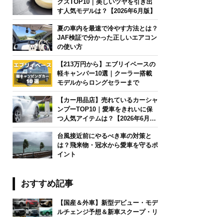
クスTOP10｜美しいツヤを引き出
す人気モデルは？【2026年6月版】
夏の車内を最速で冷やす方法とは？
JAF検証で分かった正しいエアコン
の使い方
【213万円から】エブリイベースの
軽キャンパー10選｜クーラー搭載
モデルからロングセラーまで
【カー用品店】売れているカーシャ
ンプーTOP10｜愛車をきれいに保
つ人気アイテムは？【2026年6月
版】
台風接近前にやるべき車の対策と
は？飛来物・冠水から愛車を守るポ
イント
おすすめ記事
【国産＆外車】新型デビュー・モデ
ルチェンジ予想＆新車スクープ・リ