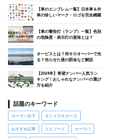
【車のエンブレム一覧】日本車＆外
車の珍しいマーク・ロゴを完全網羅
【車の警告灯（ランプ）一覧】色別
の危険度・表示灯の意味とは？
オービスとは？何キロオーバーで光
る？光らせた後の罰金など解説
【2024年】希望ナンバー人気ラン
キング！おしゃれなナンバーの選び
方を紹介
話題のキーワード
カーラバ女子
モトメガネカーズ
おすすめ記事
エピソード
カーラバ