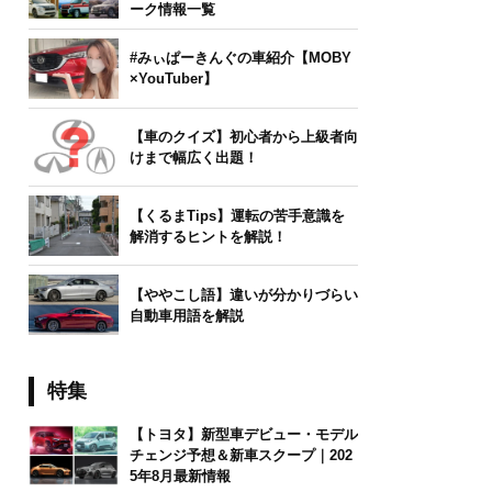
ーク情報一覧
#みぃぱーきんぐの車紹介【MOBY
×YouTuber】
【車のクイズ】初心者から上級者向
けまで幅広く出題！
【くるまTips】運転の苦手意識を
解消するヒントを解説！
【ややこし語】違いが分かりづらい
自動車用語を解説
特集
【トヨタ】新型車デビュー・モデル
チェンジ予想＆新車スクープ｜202
5年8月最新情報