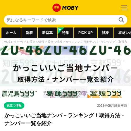
ホーム
新着
新型車
特集
PICK UP
試乗
取材レ
MOBY[モビー]
>
お役立ち情報
>
役立つ情報
>
かっこいいご当地ナンバ－ランキング！取得方法
役立つ情報
2023年09月08日
更新
かっこいいご当地ナンバ－ランキング！取得方法・
ナンバー一覧を紹介