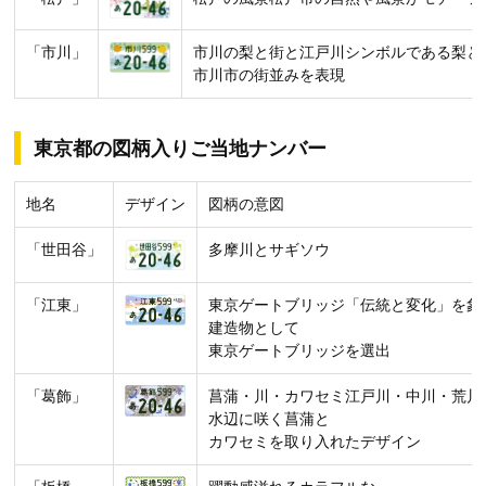
「市川」
市川の梨と街と江戸川シンボルである梨と
市川市の街並みを表現
東京都の図柄入りご当地ナンバー
地名
デザイン
図柄の意図
「世田谷」
多摩川とサギソウ
「江東」
東京ゲートブリッジ「伝統と変化」を象
建造物として
東京ゲートブリッジを選出
「葛飾」
菖蒲・川・カワセミ江戸川・中川・荒川
水辺に咲く菖蒲と
カワセミを取り入れたデザイン