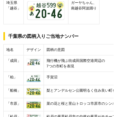
埼玉県
ガーヤちゃん、
「越谷」
南越谷阿波踊り
千葉県の図柄入りご当地ナンバー
地名
デザイン
図柄の意図
「成田」
飛行機が飛ぶ街成田国際空港周辺の
7つの市町を表現
「柏」
手賀沼
「船橋」
梨とアンデルセン公園明るく住み良い町を
「市原」
菜の花と桜と里山トロッコ市原市のシンボ
「松戸」
松戸の風景松戸市の自然や風景がモチーフ