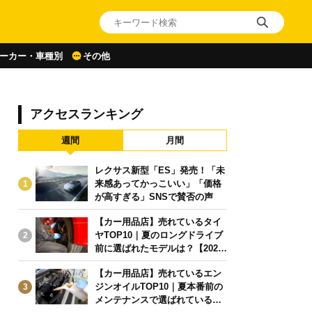
ーカー・車種別
その他
アクセスランキング
週間
月間
レクサス新型「ES」発売！「未
来感あってかっこいい」「価格
1
が高すぎる」SNSで賛否の声
【カー用品店】売れているタイ
ヤTOP10｜夏のロングドライブ
2
前に選ばれたモデルは？【2026
年6月版】
【カー用品店】売れているエン
ジンオイルTOP10｜夏本番前の
3
メンテナンスで選ばれている人