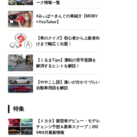
ーク情報一覧
#みぃぱーきんぐの車紹介【MOBY
×YouTuber】
【車のクイズ】初心者から上級者向
けまで幅広く出題！
【くるまTips】運転の苦手意識を
解消するヒントを解説！
【ややこし語】違いが分かりづらい
自動車用語を解説
特集
【トヨタ】新型車デビュー・モデル
チェンジ予想＆新車スクープ｜202
5年8月最新情報