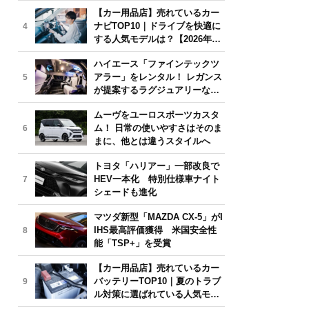
気モデルは？【2026年6月版】
【カー用品店】売れているカー
ナビTOP10｜ドライブを快適に
4
する人気モデルは？【2026年6
月版】
ハイエース「ファインテックツ
アラー」をレンタル！ レガンス
5
が提案するラグジュアリーな移
動体験
ムーヴをユーロスポーツカスタ
ム！ 日常の使いやすさはそのま
6
まに、他とは違うスタイルへ
トヨタ「ハリアー」一部改良で
HEV一本化 特別仕様車ナイト
7
シェードも進化
マツダ新型「MAZDA CX-5」がI
IHS最高評価獲得 米国安全性
8
能「TSP+」を受賞
【カー用品店】売れているカー
バッテリーTOP10｜夏のトラブ
9
ル対策に選ばれている人気モデ
ルは？【2026年6月版】