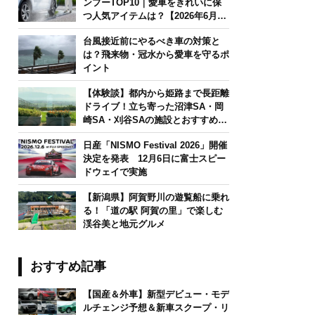
ンプーTOP10｜愛車をきれいに保
つ人気アイテムは？【2026年6月
版】
台風接近前にやるべき車の対策と
は？飛来物・冠水から愛車を守るポ
イント
【体験談】都内から姫路まで長距離
ドライブ！立ち寄った沼津SA・岡
崎SA・刈谷SAの施設とおすすめグ
ルメを紹介
日産「NISMO Festival 2026」開催
決定を発表 12月6日に富士スピー
ドウェイで実施
【新潟県】阿賀野川の遊覧船に乗れ
る！「道の駅 阿賀の里」で楽しむ
渓谷美と地元グルメ
おすすめ記事
【国産＆外車】新型デビュー・モデ
ルチェンジ予想＆新車スクープ・リ