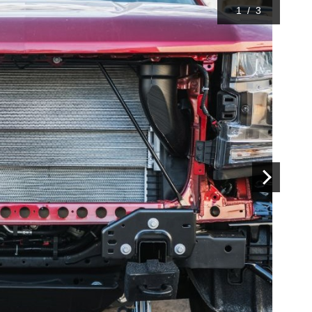
1
/
3