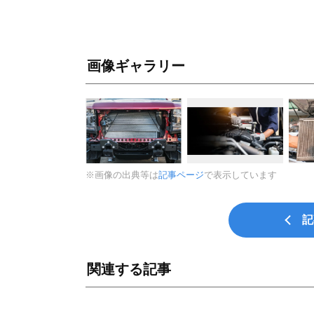
画像ギャラリー
※画像の出典等は
記事ページ
で表示しています
記
関連する記事