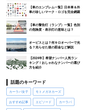
【車のエンブレム一覧】日本車＆外
車の珍しいマーク・ロゴを完全網羅
【車の警告灯（ランプ）一覧】色別
の危険度・表示灯の意味とは？
オービスとは？何キロオーバーで光
る？光らせた後の罰金など解説
【2024年】希望ナンバー人気ラン
キング！おしゃれなナンバーの選び
方を紹介
話題のキーワード
カーラバ女子
モトメガネカーズ
おすすめ記事
エピソード
カーラバ