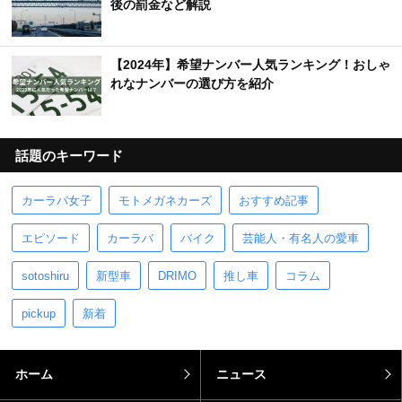
後の罰金など解説
【2024年】希望ナンバー人気ランキング！おしゃ
れなナンバーの選び方を紹介
話題のキーワード
カーラバ女子
モトメガネカーズ
おすすめ記事
エピソード
カーラバ
バイク
芸能人・有名人の愛車
sotoshiru
新型車
DRIMO
推し車
コラム
pickup
新着
ホーム
ニュース