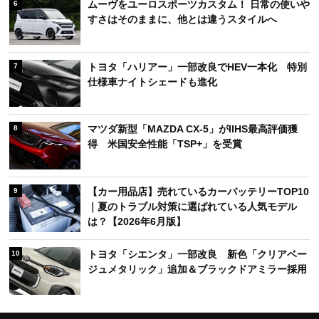
ムーヴをユーロスポーツカスタム！ 日常の使いや
6
すさはそのままに、他とは違うスタイルへ
トヨタ「ハリアー」一部改良でHEV一本化 特別
7
仕様車ナイトシェードも進化
マツダ新型「MAZDA CX-5」がIIHS最高評価獲
8
得 米国安全性能「TSP+」を受賞
【カー用品店】売れているカーバッテリーTOP10
9
｜夏のトラブル対策に選ばれている人気モデル
は？【2026年6月版】
トヨタ「シエンタ」一部改良 新色「クリアベー
10
ジュメタリック」追加＆ブラックドアミラー採用