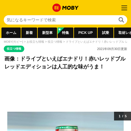
ホーム
新着
新型車
特集
PICK UP
試乗
取材レ
MOBY[モビー]
>
お役立ち情報
>
役立つ情報
>
ドライブといえばエナドリ！赤いレッドブル レ
役立つ情報
2021年09月30日
更新
画像：ドライブといえばエナドリ！赤いレッドブル
レッドエディションは人工的な味がうま！
1
/
5