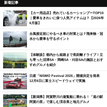
新着記事
【カー用品店】売れているカーシャンプーTOP10
｜愛車をきれいに保つ人気アイテムは？【2026年
6月版】
台風接近前にやるべき車の対策とは？飛来物・冠
水から愛車を守るポイント
【体験談】都内から姫路まで長距離ドライブ！立
ち寄った沼津SA・岡崎SA・刈谷SAの施設とおす
すめグルメを紹介
日産「NISMO Festival 2026」開催決定を発表
12月6日に富士スピードウェイで実施
【新潟県】阿賀野川の遊覧船に乗れる！「道の駅
阿賀の里」で楽しむ渓谷美と地元グルメ