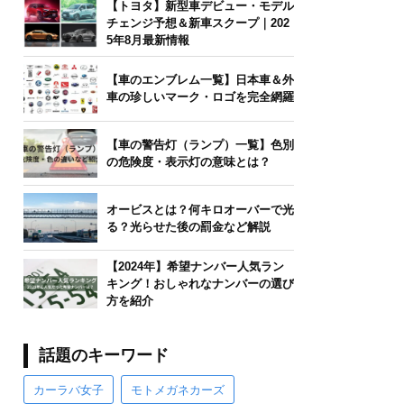
【トヨタ】新型車デビュー・モデル
チェンジ予想＆新車スクープ｜202
5年8月最新情報
【車のエンブレム一覧】日本車＆外
車の珍しいマーク・ロゴを完全網羅
【車の警告灯（ランプ）一覧】色別
の危険度・表示灯の意味とは？
オービスとは？何キロオーバーで光
る？光らせた後の罰金など解説
【2024年】希望ナンバー人気ラン
キング！おしゃれなナンバーの選び
方を紹介
話題のキーワード
カーラバ女子
モトメガネカーズ