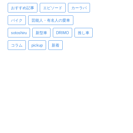
おすすめ記事
エピソード
カーラバ
バイク
芸能人・有名人の愛車
sotoshiru
新型車
DRIMO
推し車
コラム
pickup
新着