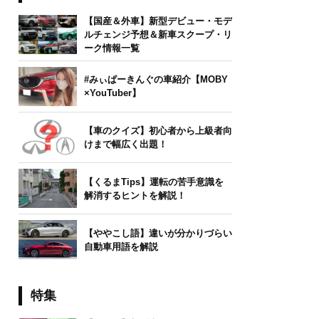
【国産＆外車】新型デビュー・モデ
ルチェンジ予想＆新車スクープ・リ
ーク情報一覧
#みぃぱーきんぐの車紹介【MOBY
×YouTuber】
【車のクイズ】初心者から上級者向
けまで幅広く出題！
【くるまTips】運転の苦手意識を
解消するヒントを解説！
【ややこし語】違いが分かりづらい
自動車用語を解説
特集