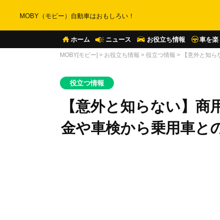
MOBY（モビー）自動車はおもしろい！
ホーム
ニュース
お役立ち情報
車を楽
MOBY[モビー]
>
お役立ち情報
>
役立つ情報
>
【意外と知ら
役立つ情報
【意外と知らない】商
金や車検から乗用車と