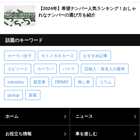
【2024年】希望ナンバー人気ランキング！おしゃ
れなナンバーの選び方を紹介
話題のキーワード
カーラバ女子
モトメガネカーズ
おすすめ記事
エピソード
カーラバ
バイク
芸能人・有名人の愛車
sotoshiru
新型車
DRIMO
推し車
コラム
pickup
新着
ホーム
ニュース
お役立ち情報
車を楽しむ