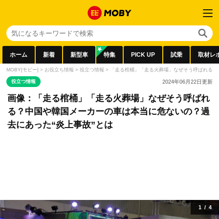
ホーム
新着
新型車
特集
PICK UP
試乗
取材レ
MOBY[モビー]
>
お役立ち情報
>
役立つ情報
>
「走る棺桶」「走る火葬場」なぜそう呼ばれる？
役立つ情報
2024年06月22日
更新
画像：「走る棺桶」「走る火葬場」なぜそう呼ばれ
る？中国や韓国メーカーの車は本当に危ないの？過
去にあった“炎上事故”とは
1
/
4