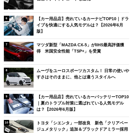
【カー用品店】売れているカーナビTOP10｜ドラ
6
イブを快適にする人気モデルは？【2026年6月
版】
マツダ新型「MAZDA CX-5」がIIHS最高評価獲
7
得 米国安全性能「TSP+」を受賞
ムーヴをユーロスポーツカスタム！ 日常の使いや
8
すさはそのままに、他とは違うスタイルへ
【カー用品店】売れているカーバッテリーTOP10
9
｜夏のトラブル対策に選ばれている人気モデル
は？【2026年6月版】
トヨタ「シエンタ」一部改良 新色「クリアベー
10
ジュメタリック」追加＆ブラックドアミラー採用