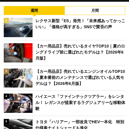
週間
月間
レクサス新型「ES」発売！「未来感あってかっこ
1
いい」「価格が高すぎる」SNSで賛否の声
【カー用品店】売れているタイヤTOP10｜夏のロ
2
ングドライブ前に選ばれたモデルは？【2026年6
月版】
【カー用品店】売れているエンジンオイルTOP10
3
｜夏本番前のメンテナンスで選ばれている人気モ
デルは？【2026年6月版】
ハイエース「ファインテックツアラー」をレンタ
4
ル！ レガンスが提案するラグジュアリーな移動体
験
トヨタ「ハリアー」一部改良でHEV一本化 特別
5
仕様車ナイトシェードも進化