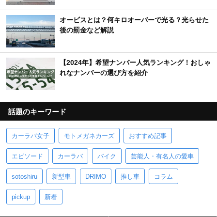
オービスとは？何キロオーバーで光る？光らせた
後の罰金など解説
【2024年】希望ナンバー人気ランキング！おしゃ
れなナンバーの選び方を紹介
話題のキーワード
カーラバ女子
モトメガネカーズ
おすすめ記事
エピソード
カーラバ
バイク
芸能人・有名人の愛車
sotoshiru
新型車
DRIMO
推し車
コラム
pickup
新着