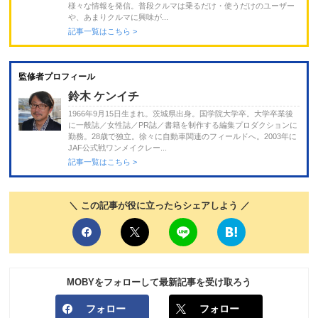
様々な情報を発信。普段クルマは乗るだけ・使うだけのユーザー
や、あまりクルマに興味が...
記事一覧はこちら >
監修者プロフィール
鈴木 ケンイチ
1966年9月15日生まれ。茨城県出身。国学院大学卒。大学卒業後
に一般誌／女性誌／PR誌／書籍を制作する編集プロダクションに
勤務。28歳で独立。徐々に自動車関連のフィールドへ。2003年に
JAF公式戦ワンメイクレー...
記事一覧はこちら >
＼ この記事が役に立ったらシェアしよう ／
MOBYをフォローして最新記事を受け取ろう
フォロー
フォロー