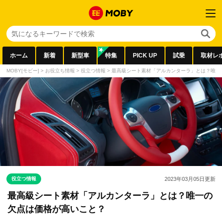
ホーム
新着
新型車
特集
PICK UP
試乗
取材レ
MOBY[モビー]
>
お役立ち情報
>
役立つ情報
>
最高級シート素材「アルカンターラ」とは？唯一
役立つ情報
2023年03月05日
更新
最高級シート素材「アルカンターラ」とは？唯一の
欠点は価格が高いこと？