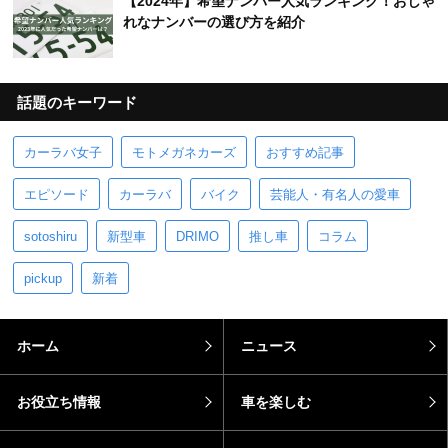
【2024年】希望ナンバー人気ランキング！おしゃ
れなナンバーの選び方を紹介
話題のキーワード
カーラバ女子
モトメガネカーズ
おすすめ記事
エピソード
カーラバ
バイク
芸能人・有名人の愛車
sotoshiru
新型車
DRIMO
推し車
コラム
pickup
新着
ホーム
ニュース
お役立ち情報
車を楽しむ