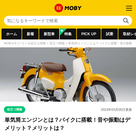
ホーム
新着
新型車
特集
PICK UP
試乗
取材レ
MOBY[モビー]
>
お役立ち情報
>
役立つ情報
>
単気筒エンジンとは？バイクに搭載！音や振動は
役立つ情報
2023年03月05日
更新
単気筒エンジンとは？バイクに搭載！音や振動はデ
メリット？メリットは？