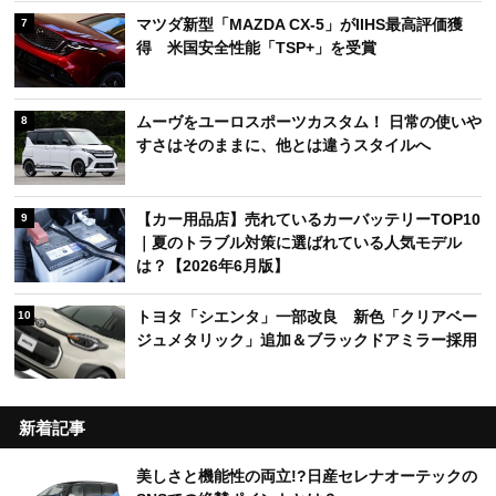
マツダ新型「MAZDA CX-5」がIIHS最高評価獲
7
得 米国安全性能「TSP+」を受賞
ムーヴをユーロスポーツカスタム！ 日常の使いや
8
すさはそのままに、他とは違うスタイルへ
【カー用品店】売れているカーバッテリーTOP10
9
｜夏のトラブル対策に選ばれている人気モデル
は？【2026年6月版】
トヨタ「シエンタ」一部改良 新色「クリアベー
10
ジュメタリック」追加＆ブラックドアミラー採用
新着記事
美しさと機能性の両立!?日産セレナオーテックの