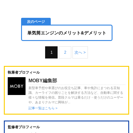
単気筒エンジンのメリット&デメリット
1
2
次へ >
執筆者プロフィール
MOBY編集部
新型車予想や車選びのお役立ち記事、車や免許にまつわる豆知
識、カーライフの困りごとを解決する方法など、自動車に関する
様々な情報を発信。普段クルマは乗るだけ・使うだけのユーザー
や、あまりクルマに興味が...
記事一覧はこちら >
監修者プロフィール