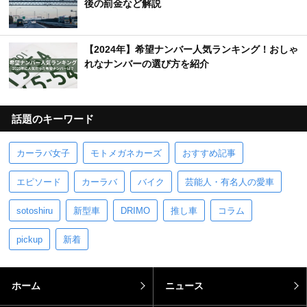
後の罰金など解説
【2024年】希望ナンバー人気ランキング！おしゃ
れなナンバーの選び方を紹介
話題のキーワード
カーラバ女子
モトメガネカーズ
おすすめ記事
エピソード
カーラバ
バイク
芸能人・有名人の愛車
sotoshiru
新型車
DRIMO
推し車
コラム
pickup
新着
ホーム
ニュース