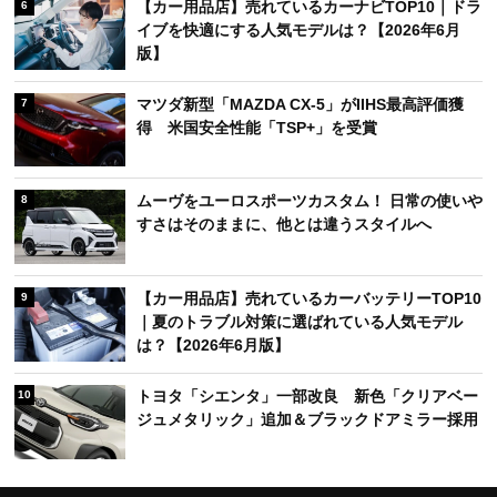
【カー用品店】売れているカーナビTOP10｜ドラ
6
イブを快適にする人気モデルは？【2026年6月
版】
マツダ新型「MAZDA CX-5」がIIHS最高評価獲
7
得 米国安全性能「TSP+」を受賞
ムーヴをユーロスポーツカスタム！ 日常の使いや
8
すさはそのままに、他とは違うスタイルへ
【カー用品店】売れているカーバッテリーTOP10
9
｜夏のトラブル対策に選ばれている人気モデル
は？【2026年6月版】
トヨタ「シエンタ」一部改良 新色「クリアベー
10
ジュメタリック」追加＆ブラックドアミラー採用