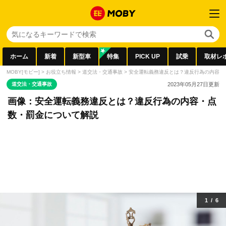
ホーム
新着
新型車
特集
PICK UP
試乗
取材レ
MOBY[モビー]
>
お役立ち情報
>
道交法・交通事故
>
安全運転義務違反とは？違反行為の内容・
道交法・交通事故
2023年05月27日
更新
画像：安全運転義務違反とは？違反行為の内容・点
数・罰金について解説
1
/
6