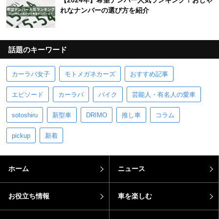
【2024年】希望ナンバー人気ランキング！おしゃ
れなナンバーの選び方を紹介
話題のキーワード
カーラバ女子
モトメガネカーズ
おすすめ記事
エピソード
カーラバ
バイク
芸能人・有名人の愛車
sotoshiru
新型車
DRIMO
推し車
コラム
pickup
新着
ホーム
ニュース
お役立ち情報
車を楽しむ