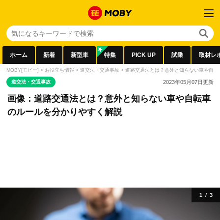
ホーム
新着
新型車
特集
PICK UP
試乗
取材レ
MOBY[モビー]
>
お役立ち情報
>
道交法・交通事故
>
道路交通法とは？意外と知らない車や自転
道交法・交通事故
2023年05月07日
更新
画像：道路交通法とは？意外と知らない車や自転車
のルールを分かりやすく解説
1
/
3